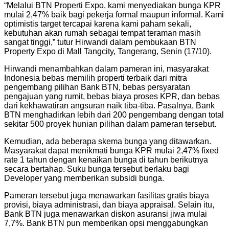
“Melalui BTN Properti Expo, kami menyediakan bunga KPR
mulai 2,47% baik bagi pekerja formal maupun informal. Kami
optimistis target tercapai karena kami paham sekali,
kebutuhan akan rumah sebagai tempat teraman masih
sangat tinggi,” tutur Hirwandi dalam pembukaan BTN
Property Expo di Mall Tangcity, Tangerang, Senin (17/10).
Hirwandi menambahkan dalam pameran ini, masyarakat
Indonesia bebas memilih properti terbaik dari mitra
pengembang pilihan Bank BTN, bebas persyaratan
pengajuan yang rumit, bebas biaya proses KPR, dan bebas
dari kekhawatiran angsuran naik tiba-tiba. Pasalnya, Bank
BTN menghadirkan lebih dari 200 pengembang dengan total
sekitar 500 proyek hunian pilihan dalam pameran tersebut.
Kemudian, ada beberapa skema bunga yang ditawarkan.
Masyarakat dapat menikmati bunga KPR mulai 2,47% fixed
rate 1 tahun dengan kenaikan bunga di tahun berikutnya
secara bertahap. Suku bunga tersebut berlaku bagi
Developer yang memberikan subsidi bunga.
Pameran tersebut juga menawarkan fasilitas gratis biaya
provisi, biaya administrasi, dan biaya appraisal. Selain itu,
Bank BTN juga menawarkan diskon asuransi jiwa mulai
7,7%. Bank BTN pun memberikan opsi menggabungkan