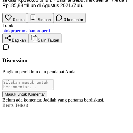
sekitar Rp198,65 triliun. Posisi tersebut naik sekitar 7% dari
Rp185,88 triliun di Agustus 2021.(Zul).
0
suka
Simpan
0
komentar
Topik
btn
kpr
perumahan
properti
Bagikan
Salin Tautan
Discussion
Bagikan pemikiran dan pendapat Anda
Masuk untuk Komentar
Belum ada komentar. Jadilah yang pertama berdiskusi.
Berita Terkait