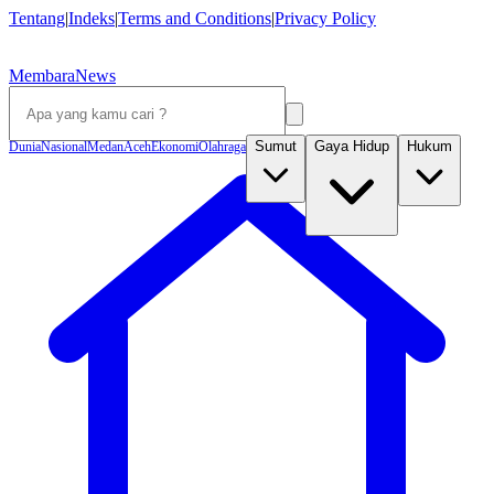
Tentang
|
Indeks
|
Terms and Conditions
|
Privacy Policy
MembaraNews
Sumut
Gaya Hidup
Hukum
Dunia
Nasional
Medan
Aceh
Ekonomi
Olahraga