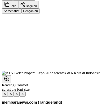
Salin
Bagikan
Screenshot
Dengarkan
Reading Comfort
adjust the font size
A
A
A
A
membaranews.com (Tanggerang)