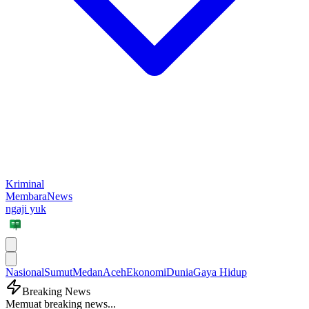
Kriminal
MembaraNews
ngaji yuk
Nasional
Sumut
Medan
Aceh
Ekonomi
Dunia
Gaya Hidup
Breaking News
Memuat breaking news...