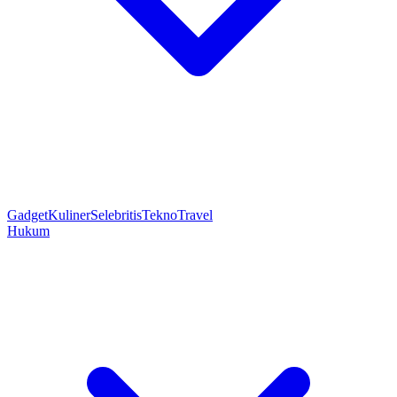
Gadget
Kuliner
Selebritis
Tekno
Travel
Hukum