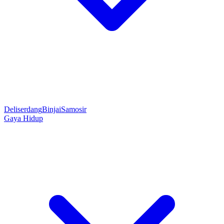
Deliserdang
Binjai
Samosir
Gaya Hidup