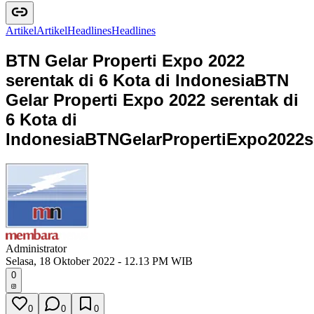
Artikel
A
r
t
i
k
e
l
Headlines
H
e
a
d
l
i
n
e
s
BTN Gelar Properti Expo 2022
serentak di 6 Kota di Indonesia
BTN
Gelar Properti Expo 2022 serentak di
6 Kota di
Indonesia
B
T
N
G
e
l
a
r
P
r
o
p
e
r
t
i
E
x
p
o
2
0
2
2
s
Administrator
Selasa, 18 Oktober 2022 - 12.13 PM WIB
0
0
0
0