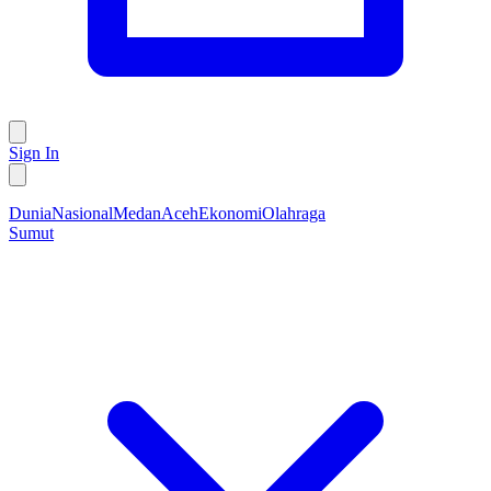
Sign In
Dunia
Nasional
Medan
Aceh
Ekonomi
Olahraga
Sumut