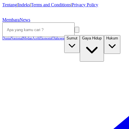
Tentang
|
Indeks
|
Terms and Conditions
|
Privacy Policy
MembaraNews
Sumut
Gaya Hidup
Hukum
Dunia
Nasional
Medan
Aceh
Ekonomi
Olahraga