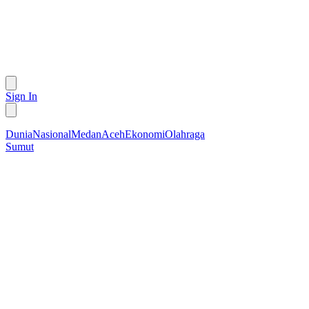
Sign In
Dunia
Nasional
Medan
Aceh
Ekonomi
Olahraga
Sumut