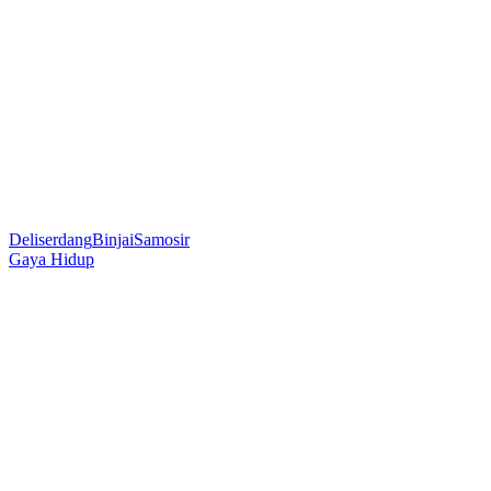
Deliserdang
Binjai
Samosir
Gaya Hidup