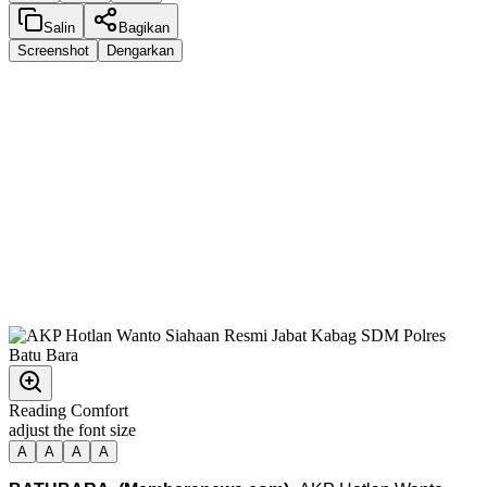
Salin
Bagikan
Screenshot
Dengarkan
Reading Comfort
adjust the font size
A
A
A
A