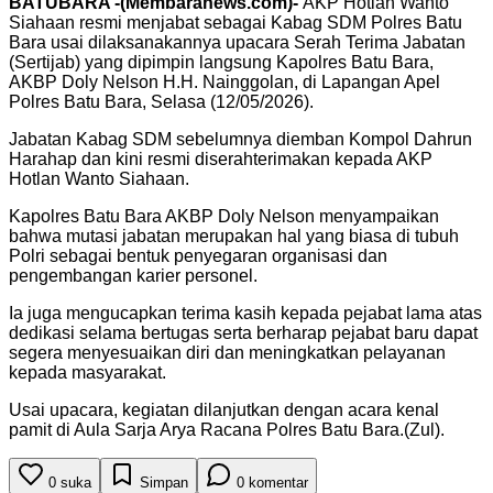
BATUBARA -(Membaranews.com)-
AKP Hotlan Wanto
Siahaan resmi menjabat sebagai Kabag SDM Polres Batu
Bara usai dilaksanakannya upacara Serah Terima Jabatan
(Sertijab) yang dipimpin langsung Kapolres Batu Bara,
AKBP Doly Nelson H.H. Nainggolan, di Lapangan Apel
Polres Batu Bara, Selasa (12/05/2026).
Jabatan Kabag SDM sebelumnya diemban Kompol Dahrun
Harahap dan kini resmi diserahterimakan kepada AKP
Hotlan Wanto Siahaan.
Kapolres Batu Bara AKBP Doly Nelson menyampaikan
bahwa mutasi jabatan merupakan hal yang biasa di tubuh
Polri sebagai bentuk penyegaran organisasi dan
pengembangan karier personel.
Ia juga mengucapkan terima kasih kepada pejabat lama atas
dedikasi selama bertugas serta berharap pejabat baru dapat
segera menyesuaikan diri dan meningkatkan pelayanan
kepada masyarakat.
Usai upacara, kegiatan dilanjutkan dengan acara kenal
pamit di Aula Sarja Arya Racana Polres Batu Bara.(Zul).
0
suka
Simpan
0
komentar