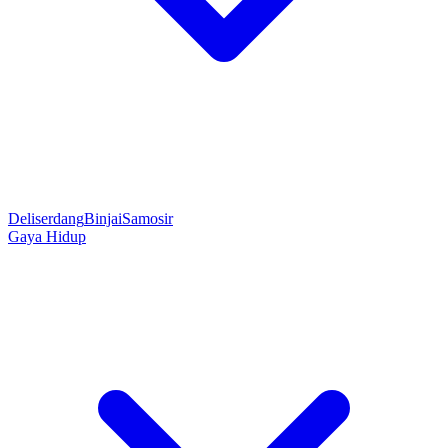
Deliserdang
Binjai
Samosir
Gaya Hidup