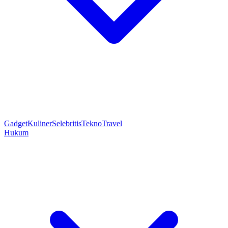
Gadget
Kuliner
Selebritis
Tekno
Travel
Hukum