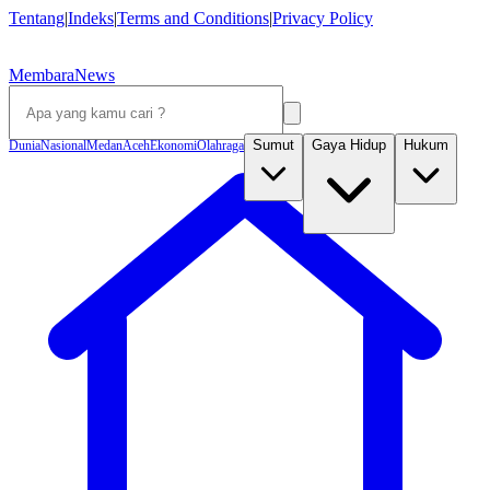
Tentang
|
Indeks
|
Terms and Conditions
|
Privacy Policy
MembaraNews
Sumut
Gaya Hidup
Hukum
Dunia
Nasional
Medan
Aceh
Ekonomi
Olahraga