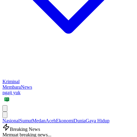
Kriminal
MembaraNews
ngaji yuk
Nasional
Sumut
Medan
Aceh
Ekonomi
Dunia
Gaya Hidup
Breaking News
Memuat breaking news...