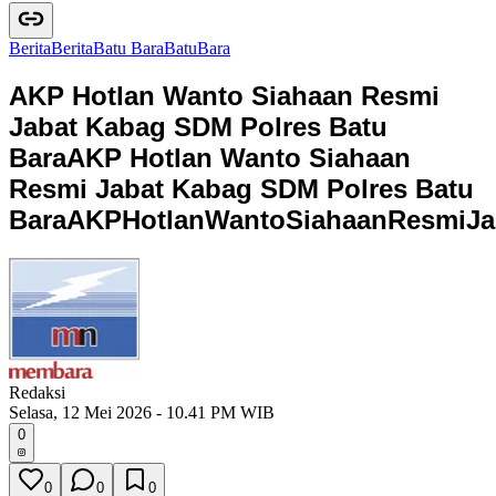
Berita
B
e
r
i
t
a
Batu Bara
B
a
t
u
B
a
r
a
AKP Hotlan Wanto Siahaan Resmi
Jabat Kabag SDM Polres Batu
Bara
AKP Hotlan Wanto Siahaan
Resmi Jabat Kabag SDM Polres Batu
Bara
A
K
P
H
o
t
l
a
n
W
a
n
t
o
S
i
a
h
a
a
n
R
e
s
m
i
J
a
Redaksi
Selasa, 12 Mei 2026 - 10.41 PM WIB
0
0
0
0