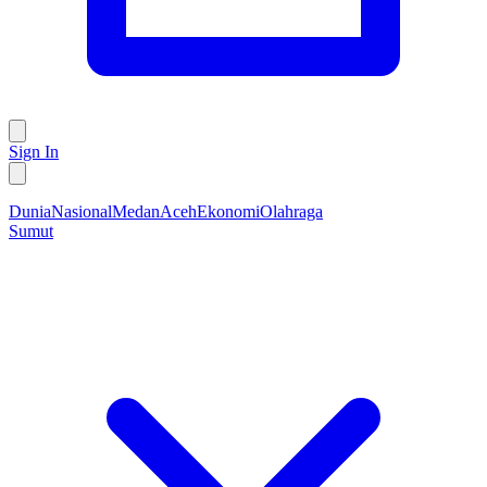
Sign In
Dunia
Nasional
Medan
Aceh
Ekonomi
Olahraga
Sumut