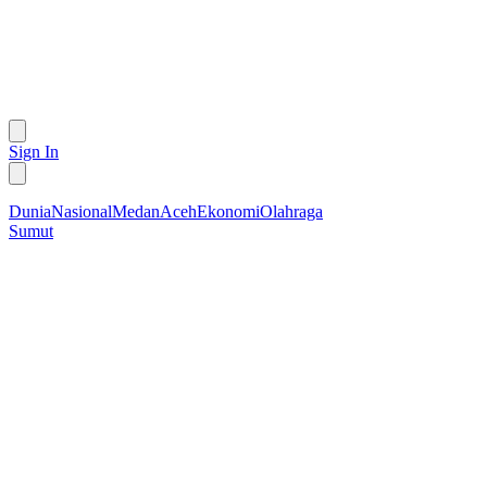
Sign In
Dunia
Nasional
Medan
Aceh
Ekonomi
Olahraga
Sumut