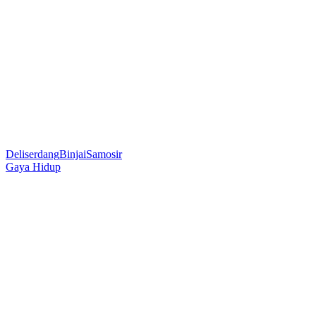
Deliserdang
Binjai
Samosir
Gaya Hidup