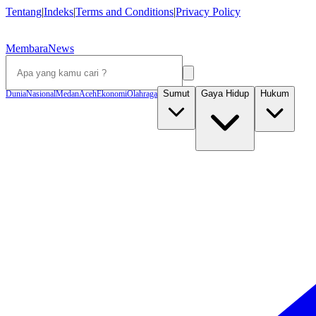
Tentang
|
Indeks
|
Terms and Conditions
|
Privacy Policy
MembaraNews
Sumut
Gaya Hidup
Hukum
Dunia
Nasional
Medan
Aceh
Ekonomi
Olahraga