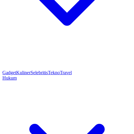
Gadget
Kuliner
Selebritis
Tekno
Travel
Hukum