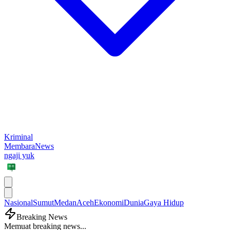
Kriminal
MembaraNews
ngaji yuk
Nasional
Sumut
Medan
Aceh
Ekonomi
Dunia
Gaya Hidup
Breaking News
Memuat breaking news...