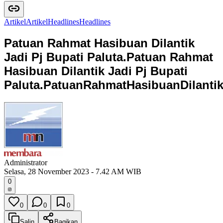
Artikel
A
r
t
i
k
e
l
Headlines
H
e
a
d
l
i
n
e
s
Patuan Rahmat Hasibuan Dilantik
Jadi Pj Bupati Paluta.
Patuan Rahmat
Hasibuan Dilantik Jadi Pj Bupati
Paluta.
P
a
t
u
a
n
R
a
h
m
a
t
H
a
s
i
b
u
a
n
D
i
l
a
n
t
i
Administrator
Selasa, 28 November 2023 - 7.42 AM WIB
0
0
0
0
Salin
Bagikan