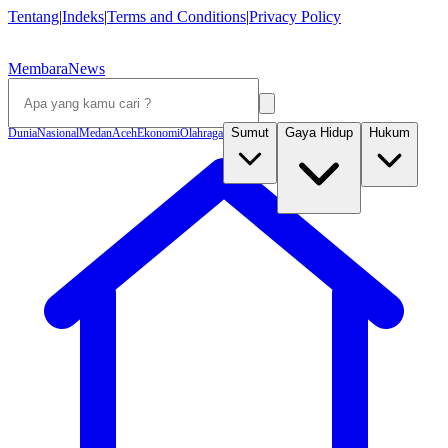
Tentang
|
Indeks
|
Terms and Conditions
|
Privacy Policy
MembaraNews
Sumut
Gaya Hidup
Hukum
Dunia
Nasional
Medan
Aceh
Ekonomi
Olahraga