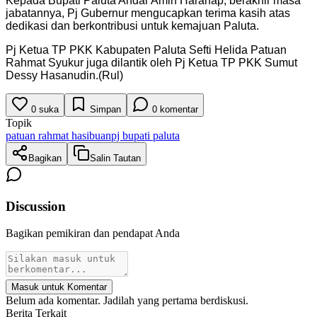
Kepada Bupati Paluta Andar Amin Harahap, berakhir masa
jabatannya, Pj Gubernur mengucapkan terima kasih atas
dedikasi dan berkontribusi untuk kemajuan Paluta.
Pj Ketua TP PKK Kabupaten Paluta Sefti Helida Patuan
Rahmat Syukur juga dilantik oleh Pj Ketua TP PKK Sumut
Dessy Hasanudin.(Rul)
0
suka
Simpan
0
komentar
Topik
patuan rahmat hasibuan
pj bupati paluta
Bagikan
Salin Tautan
Discussion
Bagikan pemikiran dan pendapat Anda
Masuk untuk Komentar
Belum ada komentar. Jadilah yang pertama berdiskusi.
Berita Terkait