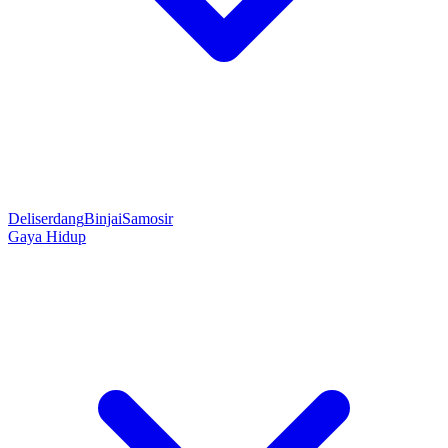
Deliserdang
Binjai
Samosir
Gaya Hidup