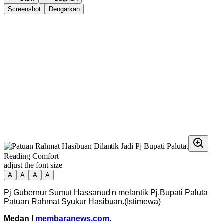
Screenshot
Dengarkan
Reading Comfort
adjust the font size
A
A
A
A
Pj Gubernur Sumut Hassanudin melantik Pj.Bupati Paluta
Patuan Rahmat Syukur Hasibuan.(Istimewa)
Medan
I
membaranews.com
.