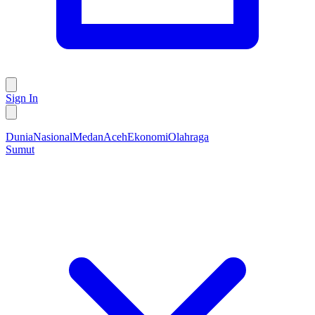
Sign In
Dunia
Nasional
Medan
Aceh
Ekonomi
Olahraga
Sumut