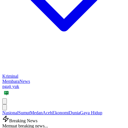
Kriminal
MembaraNews
ngaji yuk
Nasional
Sumut
Medan
Aceh
Ekonomi
Dunia
Gaya Hidup
Breaking News
Memuat breaking news...