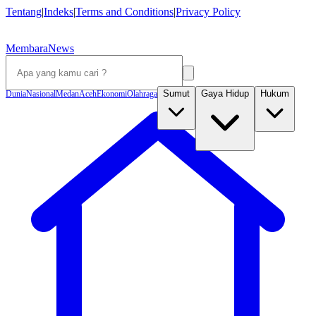
Tentang
|
Indeks
|
Terms and Conditions
|
Privacy Policy
MembaraNews
Sumut
Gaya Hidup
Hukum
Dunia
Nasional
Medan
Aceh
Ekonomi
Olahraga