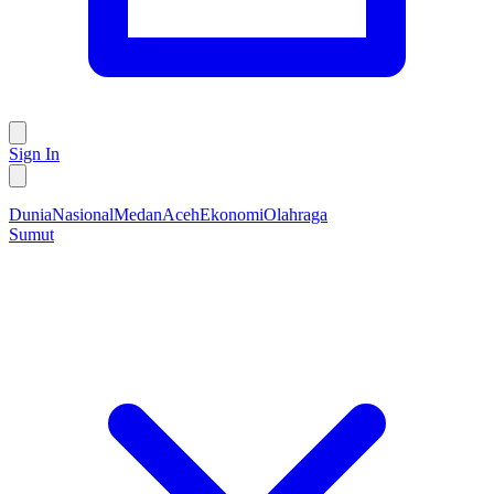
Sign In
Dunia
Nasional
Medan
Aceh
Ekonomi
Olahraga
Sumut