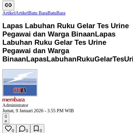
Artikel
A
r
t
i
k
e
l
Batu Bara
B
a
t
u
B
a
r
a
Lapas Labuhan Ruku Gelar Tes Urine
Pegawai dan Warga Binaan
Lapas
Labuhan Ruku Gelar Tes Urine
Pegawai dan Warga
Binaan
L
a
p
a
s
L
a
b
u
h
a
n
R
u
k
u
G
e
l
a
r
T
e
s
U
r
Administrator
Jumat, 9 Januari 2026 - 3.55 PM WIB
0
0
0
0