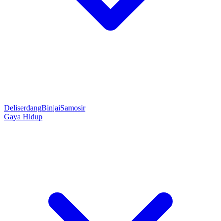
Deliserdang
Binjai
Samosir
Gaya Hidup