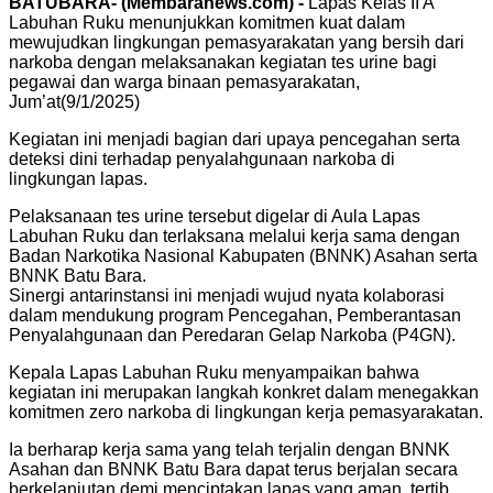
BATUBARA- (Membaranews.com) -
Lapas Kelas II A
Labuhan Ruku menunjukkan komitmen kuat dalam
mewujudkan lingkungan pemasyarakatan yang bersih dari
narkoba dengan melaksanakan kegiatan tes urine bagi
pegawai dan warga binaan pemasyarakatan,
Jum’at(9/1/2025)
Kegiatan ini menjadi bagian dari upaya pencegahan serta
deteksi dini terhadap penyalahgunaan narkoba di
lingkungan lapas.
Pelaksanaan tes urine tersebut digelar di Aula Lapas
Labuhan Ruku dan terlaksana melalui kerja sama dengan
Badan Narkotika Nasional Kabupaten (BNNK) Asahan serta
BNNK Batu Bara.
Sinergi antarinstansi ini menjadi wujud nyata kolaborasi
dalam mendukung program Pencegahan, Pemberantasan
Penyalahgunaan dan Peredaran Gelap Narkoba (P4GN).
Kepala Lapas Labuhan Ruku menyampaikan bahwa
kegiatan ini merupakan langkah konkret dalam menegakkan
komitmen zero narkoba di lingkungan kerja pemasyarakatan.
Ia berharap kerja sama yang telah terjalin dengan BNNK
Asahan dan BNNK Batu Bara dapat terus berjalan secara
berkelanjutan demi menciptakan lapas yang aman, tertib,