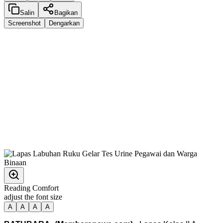
Salin
Bagikan
Screenshot
Dengarkan
Reading Comfort
adjust the font size
A
A
A
A