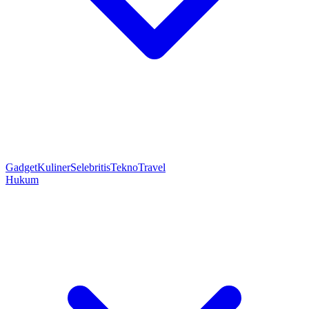
Gadget
Kuliner
Selebritis
Tekno
Travel
Hukum