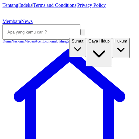
Tentang
|
Indeks
|
Terms and Conditions
|
Privacy Policy
MembaraNews
Sumut
Gaya Hidup
Hukum
Dunia
Nasional
Medan
Aceh
Ekonomi
Olahraga