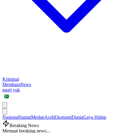
Kriminal
MembaraNews
ngaji yuk
Nasional
Sumut
Medan
Aceh
Ekonomi
Dunia
Gaya Hidup
Breaking News
Memuat breaking news...