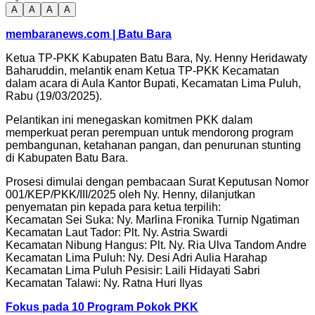
A
A
A
A
membaranews.com | Batu Bara
Ketua TP-PKK Kabupaten Batu Bara, Ny. Henny Heridawaty
Baharuddin, melantik enam Ketua TP-PKK Kecamatan
dalam acara di Aula Kantor Bupati, Kecamatan Lima Puluh,
Rabu (19/03/2025).
Pelantikan ini menegaskan komitmen PKK dalam
memperkuat peran perempuan untuk mendorong program
pembangunan, ketahanan pangan, dan penurunan stunting
di Kabupaten Batu Bara.
Prosesi dimulai dengan pembacaan Surat Keputusan Nomor
001/KEP/PKK/III/2025 oleh Ny. Henny, dilanjutkan
penyematan pin kepada para ketua terpilih:
Kecamatan Sei Suka: Ny. Marlina Fronika Turnip Ngatiman
Kecamatan Laut Tador: Plt. Ny. Astria Swardi
Kecamatan Nibung Hangus: Plt. Ny. Ria Ulva Tandom Andre
Kecamatan Lima Puluh: Ny. Desi Adri Aulia Harahap
Kecamatan Lima Puluh Pesisir: Laili Hidayati Sabri
Kecamatan Talawi: Ny. Ratna Huri Ilyas
Fokus pada 10 Program Pokok PKK