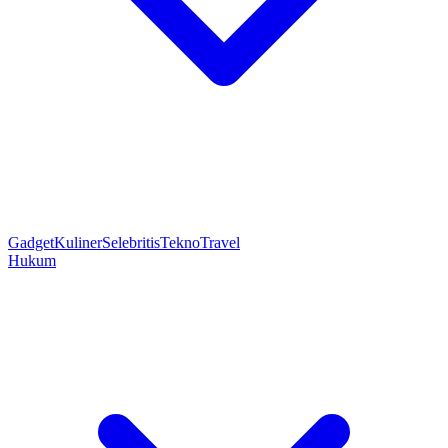
Gadget
Kuliner
Selebritis
Tekno
Travel
Hukum