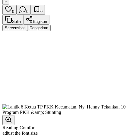
0
0
0
Salin
Bagikan
Screenshot
Dengarkan
Reading Comfort
adjust the font size