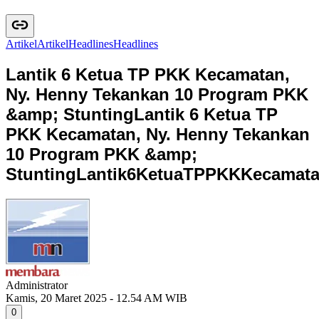
Artikel
A
r
t
i
k
e
l
Headlines
H
e
a
d
l
i
n
e
s
Lantik 6 Ketua TP PKK Kecamatan,
Ny. Henny Tekankan 10 Program PKK
&amp; Stunting
Lantik 6 Ketua TP
PKK Kecamatan, Ny. Henny Tekankan
10 Program PKK &amp;
Stunting
L
a
n
t
i
k
6
K
e
t
u
a
T
P
P
K
K
K
e
c
a
m
a
t
Administrator
Kamis, 20 Maret 2025 - 12.54 AM WIB
0