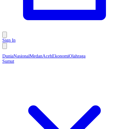
Sign In
Dunia
Nasional
Medan
Aceh
Ekonomi
Olahraga
Sumut