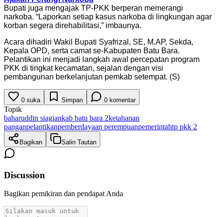
Bupati juga mengajak TP-PKK berperan memerangi
narkoba. “Laporkan setiap kasus narkoba di lingkungan agar
korban segera direhabilitasi,” imbaunya.
Acara dihadiri Wakil Bupati Syafrizal, SE, M.AP, Sekda,
Kepala OPD, serta camat se-Kabupaten Batu Bara.
Pelantikan ini menjadi langkah awal percepatan program
PKK di tingkat kecamatan, sejalan dengan visi
pembangunan berkelanjutan pemkab setempat. (S)
0
suka
Simpan
0
komentar
Topik
baharuddin siagian
kab batu bara 2
ketahanan
pangan
pelantikan
pemberdayaan perempuan
pemerintah
tp pkk 2
Bagikan
Salin Tautan
Discussion
Bagikan pemikiran dan pendapat Anda