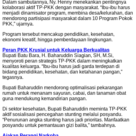
Dalam sambutannya, Ny. Henny menekankan pentingnya
kolaborasi aktif TP-PKK dengan masyarakat. “Ibu-ibu harus
menjadi dinamisator program, membina desa/kelurahan, dan
mendorong partisipasi masyarakat dalam 10 Program Pokok
PKK,” ujarnya.
Program tersebut mencakup pendidikan, kesehatan,
ekonomi kreatif, hingga pemberdayaan lingkungan.
Peran PKK Krusial untuk Keluarga Berkualitas
Bupati Batu Bara, H. Baharuddin Siagian, SH, M.Si,
menyoroti peran strategis TP-PKK dalam meningkatkan
kualitas keluarga. “Ibu-ibu harus jadi garda terdepan di
bidang pendidikan, kesehatan, dan ketahanan pangan,”
tegasnya.
Bupati Baharuddin mendorong optimalisasi pekarangan
rumah untuk menanam sayuran, cabai, dan tanaman obat
guna mendukung kemandirian pangan.
Di sektor kesehatan, Bupati Baharuddin meminta TP-PKK
aktif sosialisasi pencegahan stunting melalui posyandu.
“Penurunan angka stunting harus jadi prioritas. Manfaatkan
posyandu untuk pemantauan gizi balita,” tambahnya.
Ajakan Perangi Narkoba