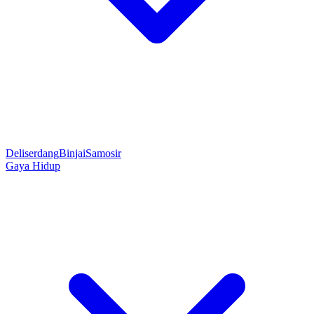
Deliserdang
Binjai
Samosir
Gaya Hidup