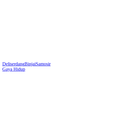
Deliserdang
Binjai
Samosir
Gaya Hidup