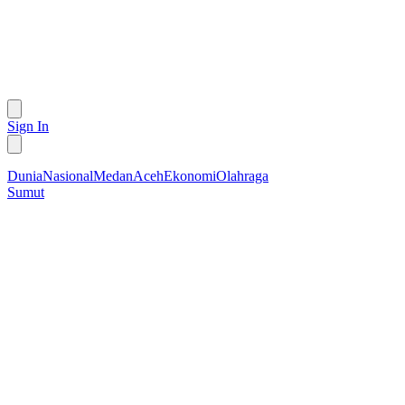
Sign In
Dunia
Nasional
Medan
Aceh
Ekonomi
Olahraga
Sumut