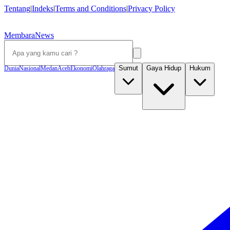
Tentang
|
Indeks
|
Terms and Conditions
|
Privacy Policy
MembaraNews
Sumut
Gaya Hidup
Hukum
Dunia
Nasional
Medan
Aceh
Ekonomi
Olahraga