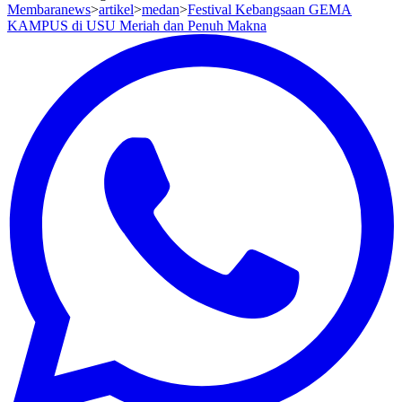
Membaranews
>
artikel
>
medan
>
Festival Kebangsaan GEMA
KAMPUS di USU Meriah dan Penuh Makna