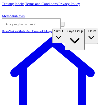
Tentang
|
Indeks
|
Terms and Conditions
|
Privacy Policy
MembaraNews
Sumut
Gaya Hidup
Hukum
Dunia
Nasional
Medan
Aceh
Ekonomi
Olahraga