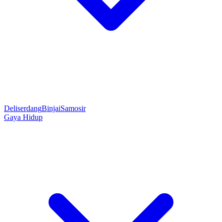
Deliserdang
Binjai
Samosir
Gaya Hidup