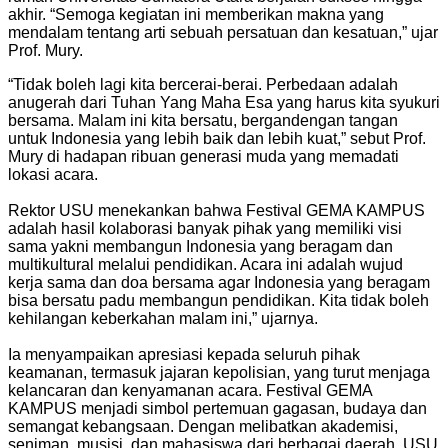
akhir. “Semoga kegiatan ini memberikan makna yang
mendalam tentang arti sebuah persatuan dan kesatuan,” ujar
Prof. Mury.
“Tidak boleh lagi kita bercerai-berai. Perbedaan adalah
anugerah dari Tuhan Yang Maha Esa yang harus kita syukuri
bersama. Malam ini kita bersatu, bergandengan tangan
untuk Indonesia yang lebih baik dan lebih kuat,” sebut Prof.
Mury di hadapan ribuan generasi muda yang memadati
lokasi acara.
Rektor USU menekankan bahwa Festival GEMA KAMPUS
adalah hasil kolaborasi banyak pihak yang memiliki visi
sama yakni membangun Indonesia yang beragam dan
multikultural melalui pendidikan. Acara ini adalah wujud
kerja sama dan doa bersama agar Indonesia yang beragam
bisa bersatu padu membangun pendidikan. Kita tidak boleh
kehilangan keberkahan malam ini,” ujarnya.
Ia menyampaikan apresiasi kepada seluruh pihak
keamanan, termasuk jajaran kepolisian, yang turut menjaga
kelancaran dan kenyamanan acara. Festival GEMA
KAMPUS menjadi simbol pertemuan gagasan, budaya dan
semangat kebangsaan. Dengan melibatkan akademisi,
seniman, musisi, dan mahasiswa dari berbagai daerah, USU