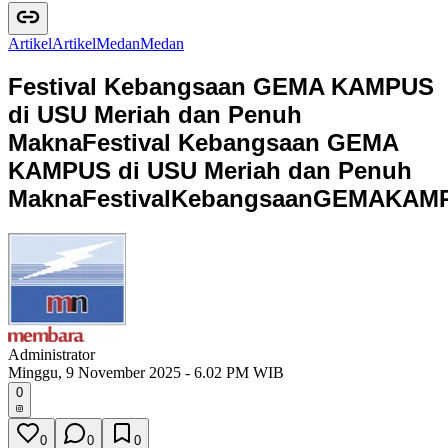
Artikel
A
r
t
i
k
e
l
Medan
M
e
d
a
n
Festival Kebangsaan GEMA KAMPUS
di USU Meriah dan Penuh
Makna
Festival Kebangsaan GEMA
KAMPUS di USU Meriah dan Penuh
Makna
F
e
s
t
i
v
a
l
K
e
b
a
n
g
s
a
a
n
G
E
M
A
K
A
M
Administrator
Minggu, 9 November 2025 - 6.02 PM WIB
0
0
0
0