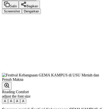
Salin
Bagikan
Screenshot
Dengarkan
Reading Comfort
adjust the font size
A
A
A
A