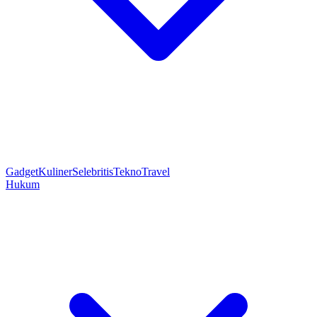
Gadget
Kuliner
Selebritis
Tekno
Travel
Hukum