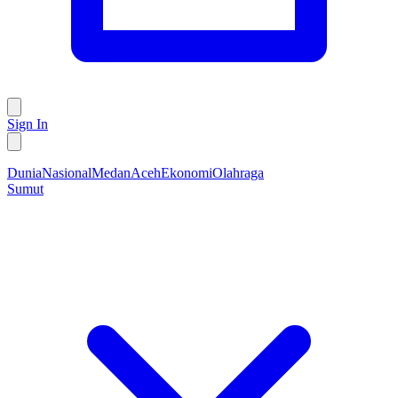
Sign In
Dunia
Nasional
Medan
Aceh
Ekonomi
Olahraga
Sumut