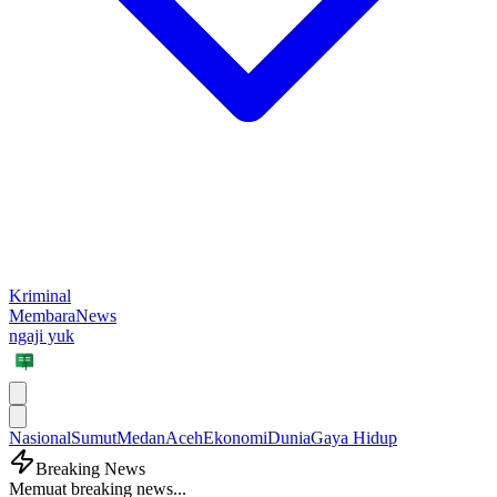
Kriminal
MembaraNews
ngaji yuk
Nasional
Sumut
Medan
Aceh
Ekonomi
Dunia
Gaya Hidup
Breaking News
Memuat breaking news...