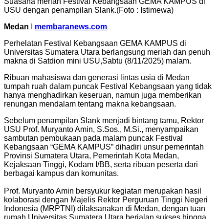
Suasana meriah Festival Kebangsaan GEMA KAMPUS di
USU dengan penampilan Slank.(Foto : Istimewa)
Medan
I
membaranews.com
Perhelatan Festival Kebangsaan GEMA KAMPUS di
Universitas Sumatera Utara berlangsung meriah dan penuh
makna di Satdion mini USU,Sabtu (8/11/2025) malam.
Ribuan mahasiswa dan generasi lintas usia di Medan
tumpah ruah dalam puncak Festival Kebangsaan yang tidak
hanya menghadirkan keseruan, namun juga memberikan
renungan mendalam tentang makna kebangsaan.
Sebelum penampilan Slank menjadi bintang tamu, Rektor
USU Prof. Muryanto Amin, S.Sos., M.Si., menyampaikan
sambutan pembukaan pada malam puncak Festival
Kebangsaan “GEMA KAMPUS” dihadiri unsur pemerintah
Provinsi Sumatera Utara, Pemerintah Kota Medan,
Kejaksaan Tinggi, Kodam I/BB, serta ribuan peserta dari
berbagai kampus dan komunitas.
Prof. Muryanto Amin bersyukur kegiatan merupakan hasil
kolaborasi dengan Majelis Rektor Perguruan Tinggi Negeri
Indonesia (MRPTNI) dilaksanakan di Medan, dengan tuan
rumah Universitas Sumatera Utara berjalan sukses hingga