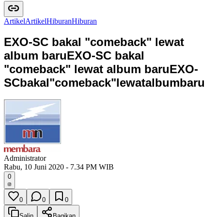
Artikel
A
r
t
i
k
e
l
Hiburan
H
i
b
u
r
a
n
EXO-SC bakal "comeback" lewat
album baru
EXO-SC bakal
"comeback" lewat album baru
E
X
O
-
S
C
b
a
k
a
l
"
c
o
m
e
b
a
c
k
"
l
e
w
a
t
a
l
b
u
m
b
a
r
u
Administrator
Rabu, 10 Juni 2020 - 7.34 PM WIB
0
0
0
0
Salin
Bagikan