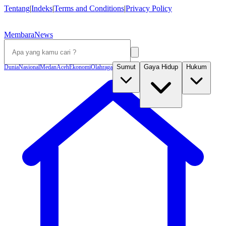
Tentang
|
Indeks
|
Terms and Conditions
|
Privacy Policy
MembaraNews
Sumut
Gaya Hidup
Hukum
Dunia
Nasional
Medan
Aceh
Ekonomi
Olahraga