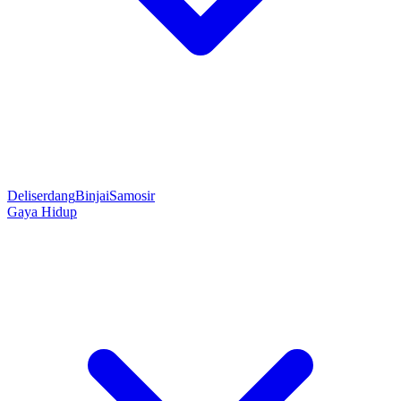
Deliserdang
Binjai
Samosir
Gaya Hidup