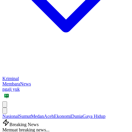
Kriminal
MembaraNews
ngaji yuk
Nasional
Sumut
Medan
Aceh
Ekonomi
Dunia
Gaya Hidup
Breaking News
Memuat breaking news...