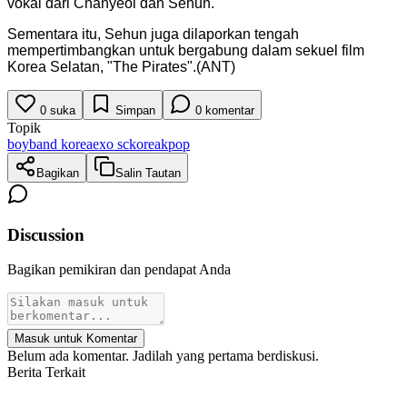
vokal dari Chanyeol dan Sehun.
Sementara itu, Sehun juga dilaporkan tengah
mempertimbangkan untuk bergabung dalam sekuel film
Korea Selatan, "The Pirates".(ANT)
0
suka
Simpan
0
komentar
Topik
boyband korea
exo sc
korea
kpop
Bagikan
Salin Tautan
Discussion
Bagikan pemikiran dan pendapat Anda
Masuk untuk Komentar
Belum ada komentar. Jadilah yang pertama berdiskusi.
Berita Terkait