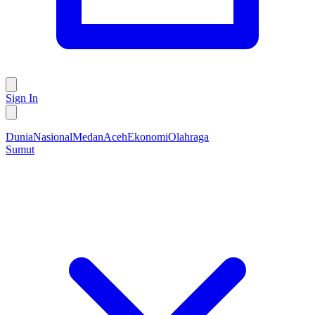
Sign In
Dunia
Nasional
Medan
Aceh
Ekonomi
Olahraga
Sumut