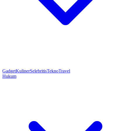
Gadget
Kuliner
Selebritis
Tekno
Travel
Hukum