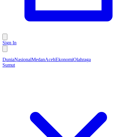
Sign In
Dunia
Nasional
Medan
Aceh
Ekonomi
Olahraga
Sumut