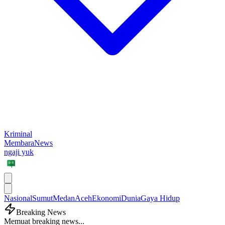
Kriminal
MembaraNews
ngaji yuk
Nasional
Sumut
Medan
Aceh
Ekonomi
Dunia
Gaya Hidup
Breaking News
Memuat breaking news...