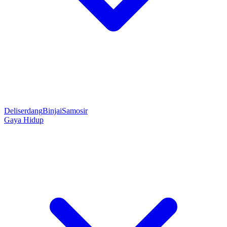
Deliserdang
Binjai
Samosir
Gaya Hidup