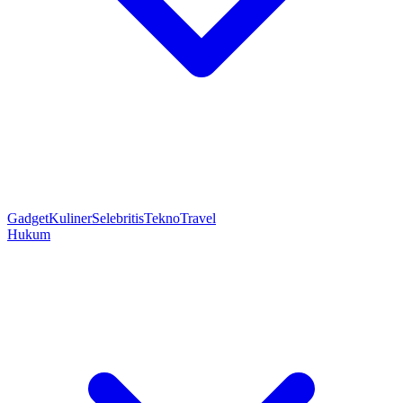
Gadget
Kuliner
Selebritis
Tekno
Travel
Hukum