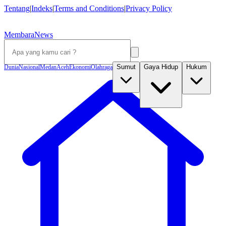
Tentang
|
Indeks
|
Terms and Conditions
|
Privacy Policy
MembaraNews
Sumut
Gaya Hidup
Hukum
Dunia
Nasional
Medan
Aceh
Ekonomi
Olahraga