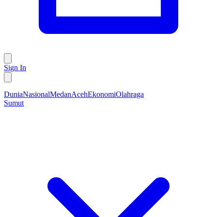
Sign In
Dunia
Nasional
Medan
Aceh
Ekonomi
Olahraga
Sumut