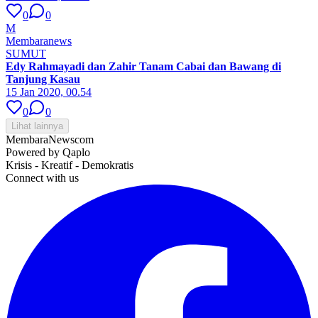
0
0
M
Membaranews
SUMUT
Edy Rahmayadi dan Zahir Tanam Cabai dan Bawang di
Tanjung Kasau
15 Jan 2020, 00.54
0
0
Lihat lainnya
MembaraNews
com
Powered by Qaplo
Krisis - Kreatif - Demokratis
Connect with us