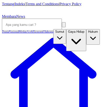
Tentang
|
Indeks
|
Terms and Conditions
|
Privacy Policy
MembaraNews
Sumut
Gaya Hidup
Hukum
Dunia
Nasional
Medan
Aceh
Ekonomi
Olahraga