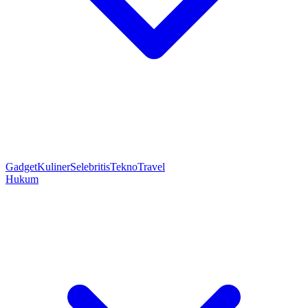
Gadget
Kuliner
Selebritis
Tekno
Travel
Hukum