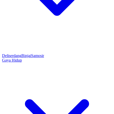
Deliserdang
Binjai
Samosir
Gaya Hidup