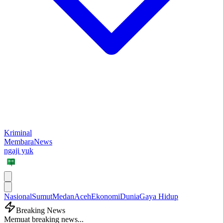
Kriminal
MembaraNews
ngaji yuk
Nasional
Sumut
Medan
Aceh
Ekonomi
Dunia
Gaya Hidup
Breaking News
Memuat breaking news...