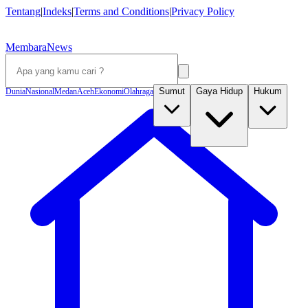
Tentang
|
Indeks
|
Terms and Conditions
|
Privacy Policy
MembaraNews
Sumut
Gaya Hidup
Hukum
Dunia
Nasional
Medan
Aceh
Ekonomi
Olahraga