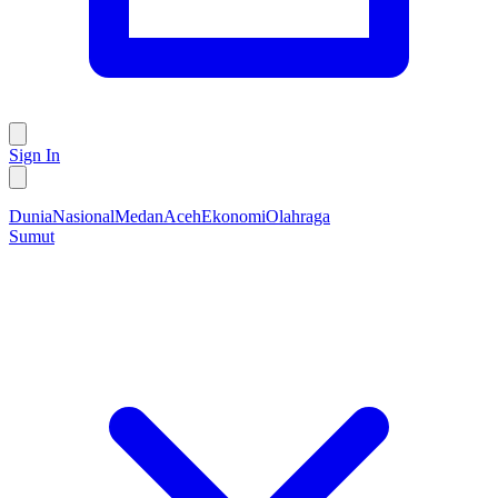
Sign In
Dunia
Nasional
Medan
Aceh
Ekonomi
Olahraga
Sumut