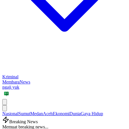
Kriminal
MembaraNews
ngaji yuk
Nasional
Sumut
Medan
Aceh
Ekonomi
Dunia
Gaya Hidup
Breaking News
Memuat breaking news...