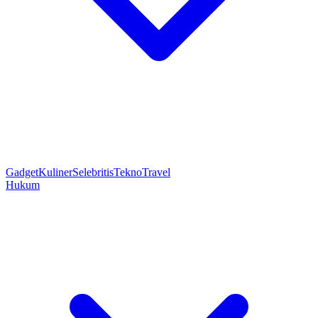
Gadget
Kuliner
Selebritis
Tekno
Travel
Hukum