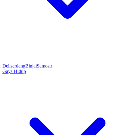
Deliserdang
Binjai
Samosir
Gaya Hidup