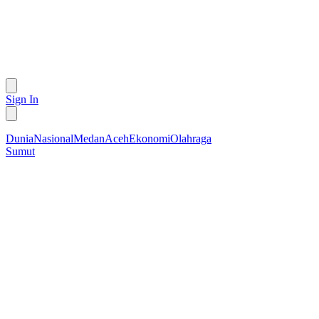
Sign In
Dunia
Nasional
Medan
Aceh
Ekonomi
Olahraga
Sumut