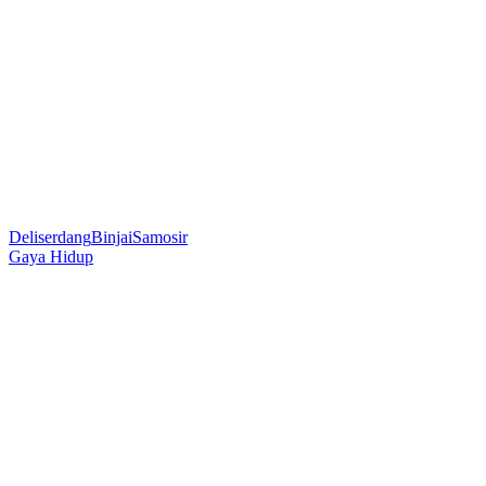
Deliserdang
Binjai
Samosir
Gaya Hidup