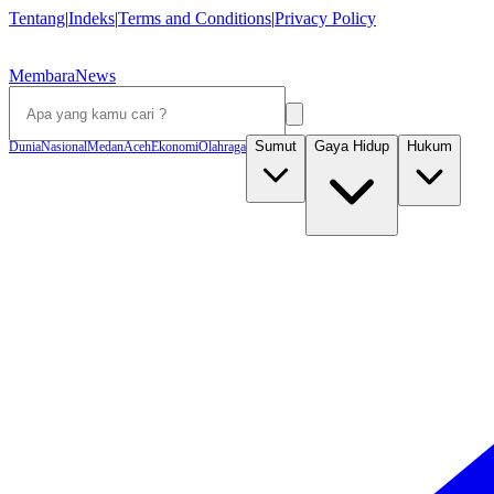
Tentang
|
Indeks
|
Terms and Conditions
|
Privacy Policy
MembaraNews
Sumut
Gaya Hidup
Hukum
Dunia
Nasional
Medan
Aceh
Ekonomi
Olahraga