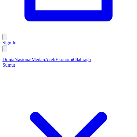
Sign In
Dunia
Nasional
Medan
Aceh
Ekonomi
Olahraga
Sumut