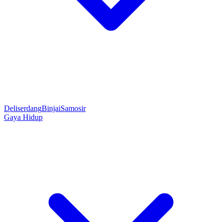
Deliserdang
Binjai
Samosir
Gaya Hidup