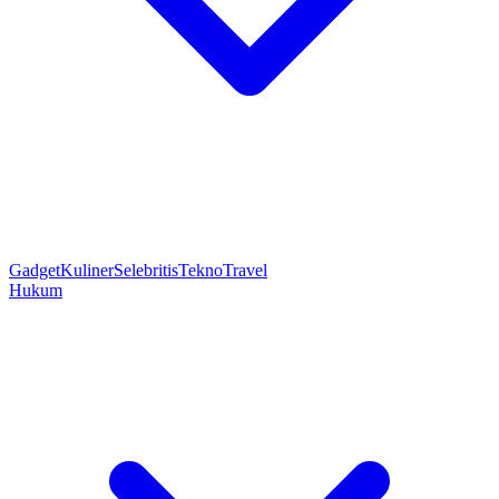
Gadget
Kuliner
Selebritis
Tekno
Travel
Hukum