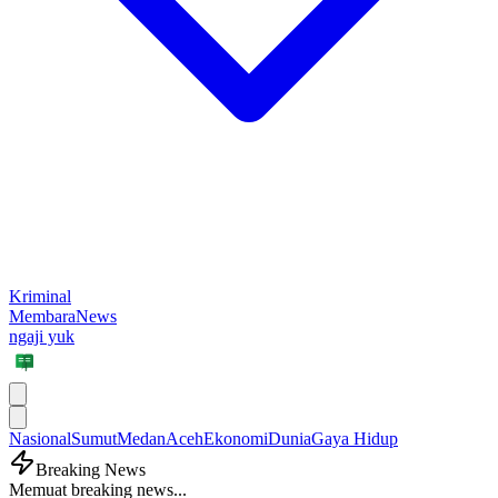
Kriminal
MembaraNews
ngaji yuk
Nasional
Sumut
Medan
Aceh
Ekonomi
Dunia
Gaya Hidup
Breaking News
Memuat breaking news...