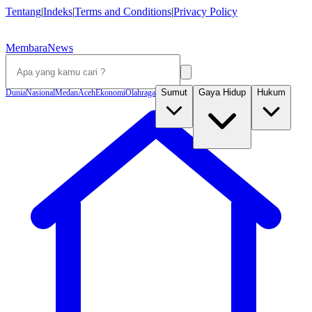
Tentang
|
Indeks
|
Terms and Conditions
|
Privacy Policy
MembaraNews
Sumut
Gaya Hidup
Hukum
Dunia
Nasional
Medan
Aceh
Ekonomi
Olahraga