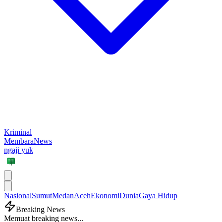
Kriminal
MembaraNews
ngaji yuk
Nasional
Sumut
Medan
Aceh
Ekonomi
Dunia
Gaya Hidup
Breaking News
Memuat breaking news...