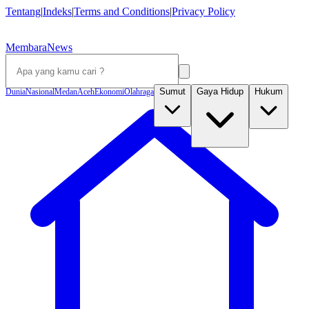
Tentang
|
Indeks
|
Terms and Conditions
|
Privacy Policy
MembaraNews
Sumut
Gaya Hidup
Hukum
Dunia
Nasional
Medan
Aceh
Ekonomi
Olahraga