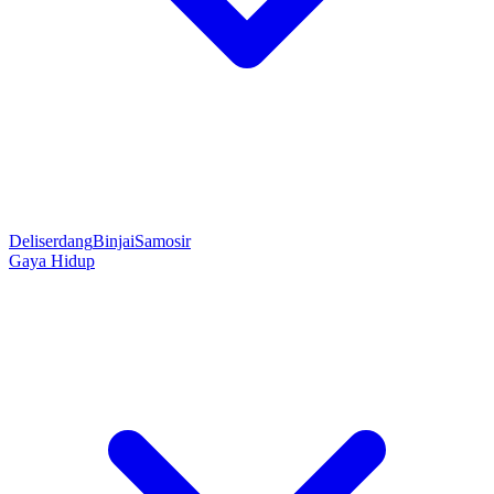
Deliserdang
Binjai
Samosir
Gaya Hidup