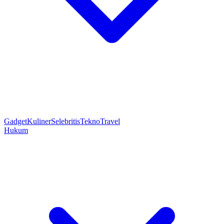
Gadget
Kuliner
Selebritis
Tekno
Travel
Hukum