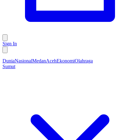
Sign In
Dunia
Nasional
Medan
Aceh
Ekonomi
Olahraga
Sumut