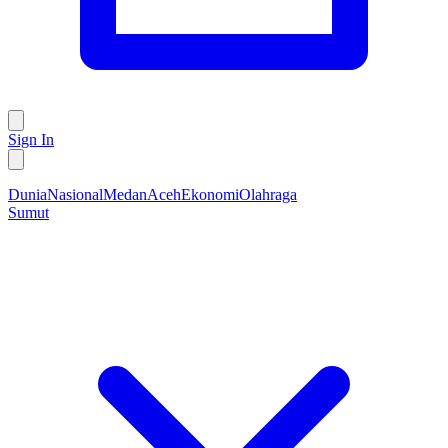
Sign In
Dunia
Nasional
Medan
Aceh
Ekonomi
Olahraga
Sumut