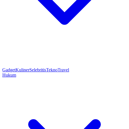
Gadget
Kuliner
Selebritis
Tekno
Travel
Hukum