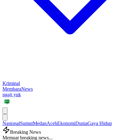
Kriminal
MembaraNews
ngaji yuk
Nasional
Sumut
Medan
Aceh
Ekonomi
Dunia
Gaya Hidup
Breaking News
Memuat breaking news...