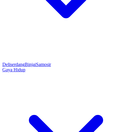
Deliserdang
Binjai
Samosir
Gaya Hidup