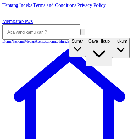
Tentang
|
Indeks
|
Terms and Conditions
|
Privacy Policy
MembaraNews
Sumut
Gaya Hidup
Hukum
Dunia
Nasional
Medan
Aceh
Ekonomi
Olahraga