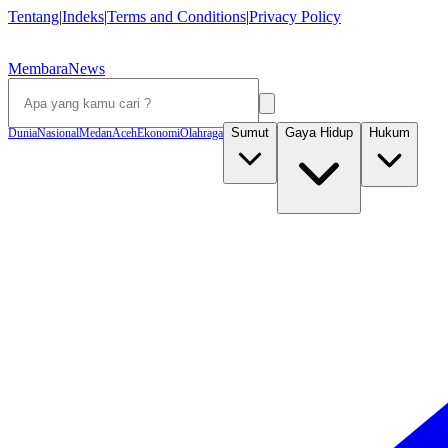
Tentang
|
Indeks
|
Terms and Conditions
|
Privacy Policy
MembaraNews
Sumut
Gaya Hidup
Hukum
Dunia
Nasional
Medan
Aceh
Ekonomi
Olahraga