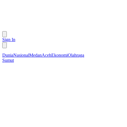
Sign In
Dunia
Nasional
Medan
Aceh
Ekonomi
Olahraga
Sumut