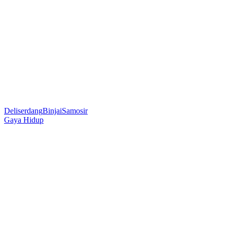
Deliserdang
Binjai
Samosir
Gaya Hidup