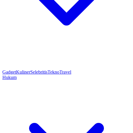
Gadget
Kuliner
Selebritis
Tekno
Travel
Hukum