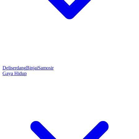
Deliserdang
Binjai
Samosir
Gaya Hidup