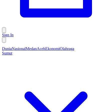
Sign In
Dunia
Nasional
Medan
Aceh
Ekonomi
Olahraga
Sumut