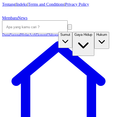
Tentang
|
Indeks
|
Terms and Conditions
|
Privacy Policy
MembaraNews
Sumut
Gaya Hidup
Hukum
Dunia
Nasional
Medan
Aceh
Ekonomi
Olahraga