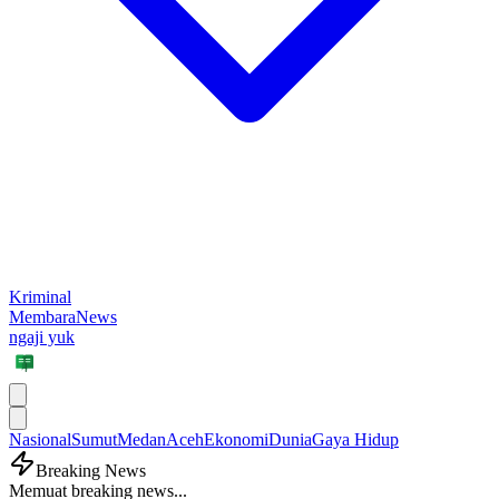
Kriminal
MembaraNews
ngaji yuk
Nasional
Sumut
Medan
Aceh
Ekonomi
Dunia
Gaya Hidup
Breaking News
Memuat breaking news...