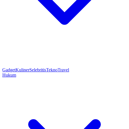
Gadget
Kuliner
Selebritis
Tekno
Travel
Hukum