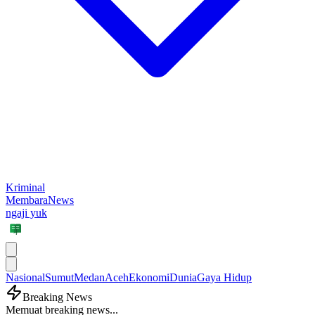
Kriminal
MembaraNews
ngaji yuk
Nasional
Sumut
Medan
Aceh
Ekonomi
Dunia
Gaya Hidup
Breaking News
Memuat breaking news...