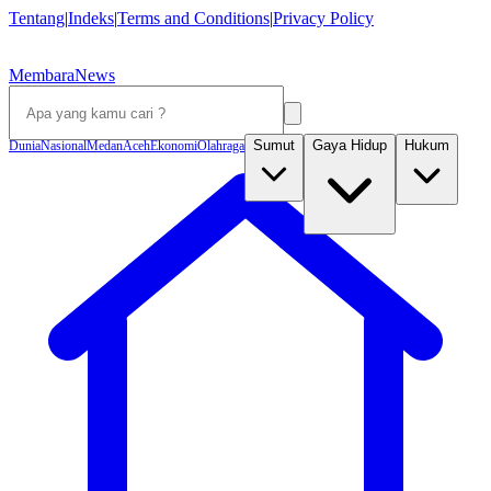
Tentang
|
Indeks
|
Terms and Conditions
|
Privacy Policy
MembaraNews
Sumut
Gaya Hidup
Hukum
Dunia
Nasional
Medan
Aceh
Ekonomi
Olahraga