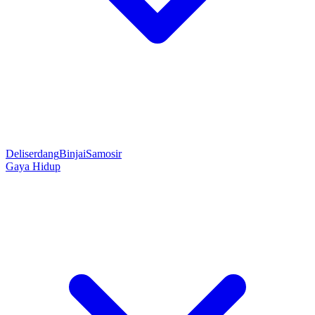
Deliserdang
Binjai
Samosir
Gaya Hidup