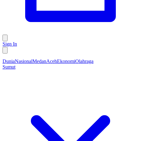
Sign In
Dunia
Nasional
Medan
Aceh
Ekonomi
Olahraga
Sumut