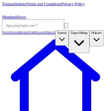
Tentang
|
Indeks
|
Terms and Conditions
|
Privacy Policy
MembaraNews
Sumut
Gaya Hidup
Hukum
Dunia
Nasional
Medan
Aceh
Ekonomi
Olahraga