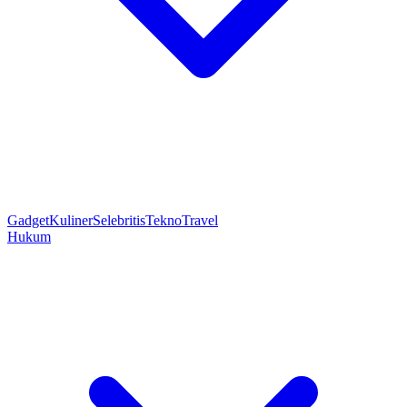
Gadget
Kuliner
Selebritis
Tekno
Travel
Hukum