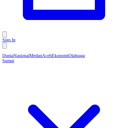
Sign In
Dunia
Nasional
Medan
Aceh
Ekonomi
Olahraga
Sumut