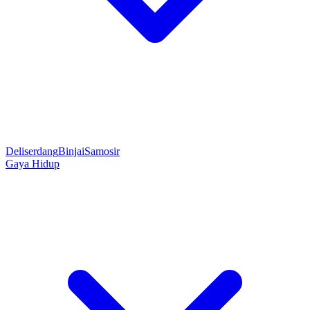
Deliserdang
Binjai
Samosir
Gaya Hidup