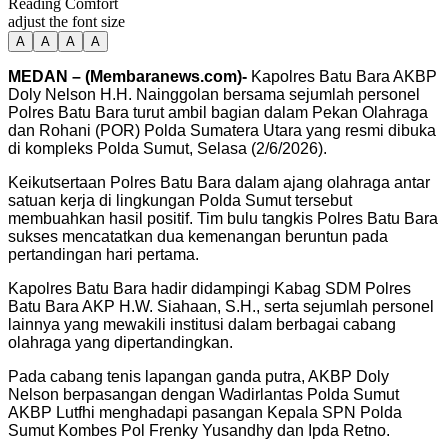
Reading Comfort
adjust the font size
A
A
A
A
MEDAN – (Membaranews.com)-
Kapolres Batu Bara AKBP
Doly Nelson H.H. Nainggolan bersama sejumlah personel
Polres Batu Bara turut ambil bagian dalam Pekan Olahraga
dan Rohani (POR) Polda Sumatera Utara yang resmi dibuka
di kompleks Polda Sumut, Selasa (2/6/2026).
Keikutsertaan Polres Batu Bara dalam ajang olahraga antar
satuan kerja di lingkungan Polda Sumut tersebut
membuahkan hasil positif. Tim bulu tangkis Polres Batu Bara
sukses mencatatkan dua kemenangan beruntun pada
pertandingan hari pertama.
Kapolres Batu Bara hadir didampingi Kabag SDM Polres
Batu Bara AKP H.W. Siahaan, S.H., serta sejumlah personel
lainnya yang mewakili institusi dalam berbagai cabang
olahraga yang dipertandingkan.
Pada cabang tenis lapangan ganda putra, AKBP Doly
Nelson berpasangan dengan Wadirlantas Polda Sumut
AKBP Lutfhi menghadapi pasangan Kepala SPN Polda
Sumut Kombes Pol Frenky Yusandhy dan Ipda Retno.