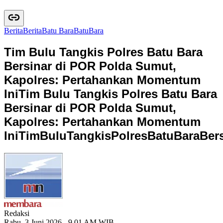
Berita
B
e
r
i
t
a
Batu Bara
B
a
t
u
B
a
r
a
Tim Bulu Tangkis Polres Batu Bara
Bersinar di POR Polda Sumut,
Kapolres: Pertahankan Momentum
Ini
Tim Bulu Tangkis Polres Batu Bara
Bersinar di POR Polda Sumut,
Kapolres: Pertahankan Momentum
Ini
T
i
m
B
u
l
u
T
a
n
g
k
i
s
P
o
l
r
e
s
B
a
t
u
B
a
r
a
B
e
r
Redaksi
Rabu, 3 Juni 2026 - 9.01 AM WIB