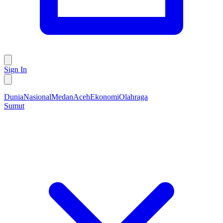
Sign In
Dunia
Nasional
Medan
Aceh
Ekonomi
Olahraga
Sumut