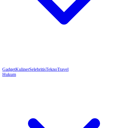
Gadget
Kuliner
Selebritis
Tekno
Travel
Hukum