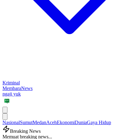
Kriminal
MembaraNews
ngaji yuk
Nasional
Sumut
Medan
Aceh
Ekonomi
Dunia
Gaya Hidup
Breaking News
Memuat breaking news...