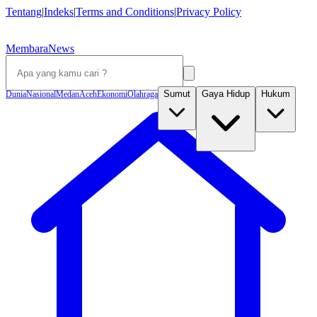
Tentang
|
Indeks
|
Terms and Conditions
|
Privacy Policy
MembaraNews
Sumut
Gaya Hidup
Hukum
Dunia
Nasional
Medan
Aceh
Ekonomi
Olahraga