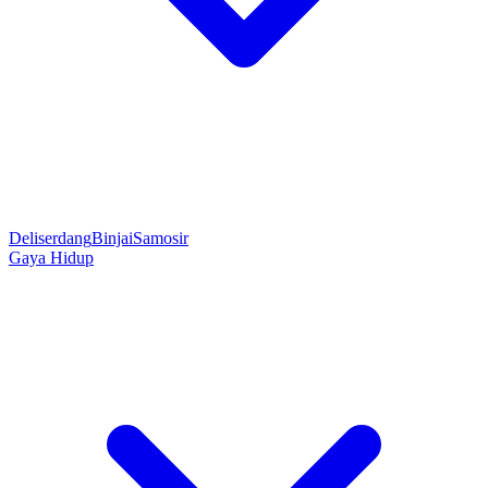
Deliserdang
Binjai
Samosir
Gaya Hidup