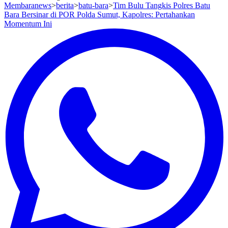
Membaranews
>
berita
>
batu-bara
>
Tim Bulu Tangkis Polres Batu
Bara Bersinar di POR Polda Sumut, Kapolres: Pertahankan
Momentum Ini