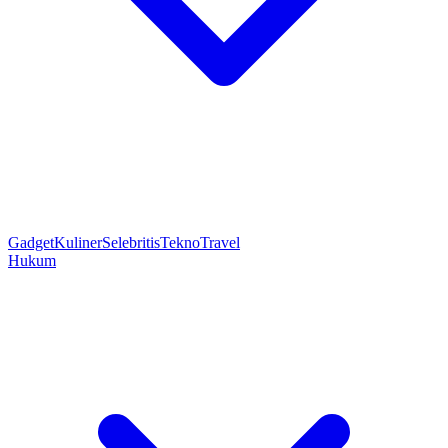
Gadget
Kuliner
Selebritis
Tekno
Travel
Hukum