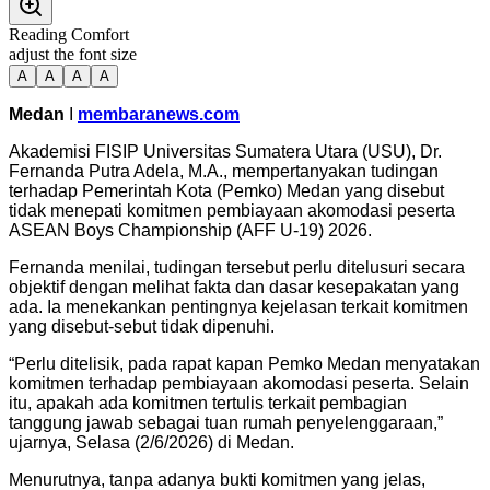
Reading Comfort
adjust the font size
A
A
A
A
Medan
I
membaranews.com
Akademisi FISIP Universitas Sumatera Utara (USU), Dr.
Fernanda Putra Adela, M.A., mempertanyakan tudingan
terhadap Pemerintah Kota (Pemko) Medan yang disebut
tidak menepati komitmen pembiayaan akomodasi peserta
ASEAN Boys Championship (AFF U-19) 2026.
Fernanda menilai, tudingan tersebut perlu ditelusuri secara
objektif dengan melihat fakta dan dasar kesepakatan yang
ada. Ia menekankan pentingnya kejelasan terkait komitmen
yang disebut-sebut tidak dipenuhi.
“Perlu ditelisik, pada rapat kapan Pemko Medan menyatakan
komitmen terhadap pembiayaan akomodasi peserta. Selain
itu, apakah ada komitmen tertulis terkait pembagian
tanggung jawab sebagai tuan rumah penyelenggaraan,”
ujarnya, Selasa (2/6/2026) di Medan.
Menurutnya, tanpa adanya bukti komitmen yang jelas,