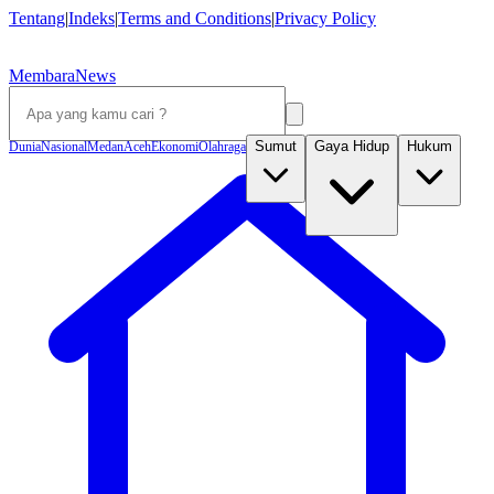
Tentang
|
Indeks
|
Terms and Conditions
|
Privacy Policy
MembaraNews
Sumut
Gaya Hidup
Hukum
Dunia
Nasional
Medan
Aceh
Ekonomi
Olahraga