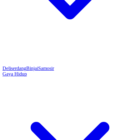
Deliserdang
Binjai
Samosir
Gaya Hidup