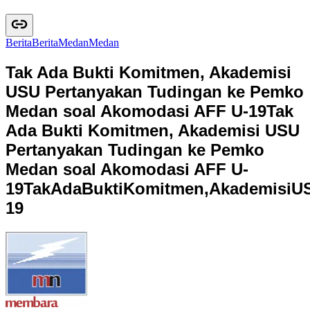
Berita
B
e
r
i
t
a
Medan
M
e
d
a
n
Tak Ada Bukti Komitmen, Akademisi
USU Pertanyakan Tudingan ke Pemko
Medan soal Akomodasi AFF U-19
Tak
Ada Bukti Komitmen, Akademisi USU
Pertanyakan Tudingan ke Pemko
Medan soal Akomodasi AFF U-
19
T
a
k
A
d
a
B
u
k
t
i
K
o
m
i
t
m
e
n
,
A
k
a
d
e
m
i
s
i
U
1
9