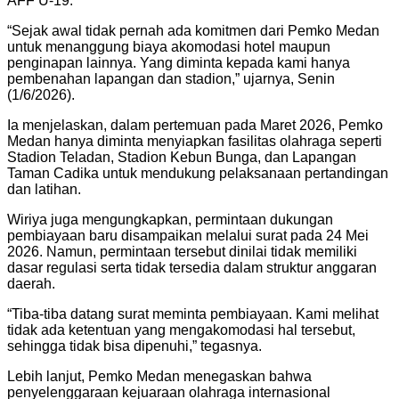
AFF U-19.
“Sejak awal tidak pernah ada komitmen dari Pemko Medan
untuk menanggung biaya akomodasi hotel maupun
penginapan lainnya. Yang diminta kepada kami hanya
pembenahan lapangan dan stadion,” ujarnya, Senin
(1/6/2026).
Ia menjelaskan, dalam pertemuan pada Maret 2026, Pemko
Medan hanya diminta menyiapkan fasilitas olahraga seperti
Stadion Teladan, Stadion Kebun Bunga, dan Lapangan
Taman Cadika untuk mendukung pelaksanaan pertandingan
dan latihan.
Wiriya juga mengungkapkan, permintaan dukungan
pembiayaan baru disampaikan melalui surat pada 24 Mei
2026. Namun, permintaan tersebut dinilai tidak memiliki
dasar regulasi serta tidak tersedia dalam struktur anggaran
daerah.
“Tiba-tiba datang surat meminta pembiayaan. Kami melihat
tidak ada ketentuan yang mengakomodasi hal tersebut,
sehingga tidak bisa dipenuhi,” tegasnya.
Lebih lanjut, Pemko Medan menegaskan bahwa
penyelenggaraan kejuaraan olahraga internasional