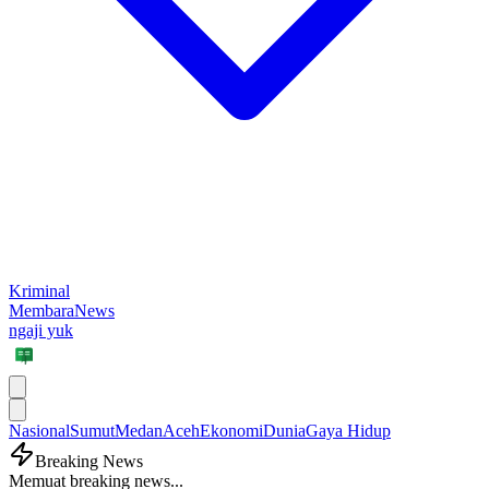
Kriminal
MembaraNews
ngaji yuk
Nasional
Sumut
Medan
Aceh
Ekonomi
Dunia
Gaya Hidup
Breaking News
Memuat breaking news...