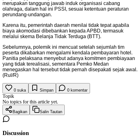
merupakan tanggung jawab induk organisasi cabang
olahraga, dalam hal ini PSSI, sesuai ketentuan peraturan
perundang-undangan.
Karena itu, pemerintah daerah menilai tidak tepat apabila
biaya akomodasi dibebankan kepada APBD, termasuk
melalui skema Belanja Tidak Terduga (BTT).
Sebelumnya, polemik ini mencuat setelah sejumlah tim
peserta dikabarkan mengalami kendala pembayaran hotel.
Panitia pelaksana menyebut adanya komitmen pembiayaan
yang tidak terealisasi, sementara Pemko Medan
menegaskan hal tersebut tidak pernah disepakati sejak awal.
(Rul/R)
0
suka
Simpan
0
komentar
Topik
No topics for this article yet.
Bagikan
Salin Tautan
Discussion