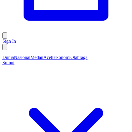
Sign In
Dunia
Nasional
Medan
Aceh
Ekonomi
Olahraga
Sumut