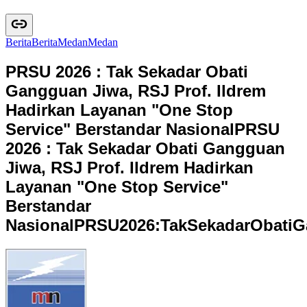
Berita
B
e
r
i
t
a
Medan
M
e
d
a
n
PRSU 2026 : Tak Sekadar Obati
Gangguan Jiwa, RSJ Prof. Ildrem
Hadirkan Layanan "One Stop
Service" Berstandar Nasional
PRSU
2026 : Tak Sekadar Obati Gangguan
Jiwa, RSJ Prof. Ildrem Hadirkan
Layanan "One Stop Service"
Berstandar
Nasional
P
R
S
U
2
0
2
6
:
T
a
k
S
e
k
a
d
a
r
O
b
a
t
i
G