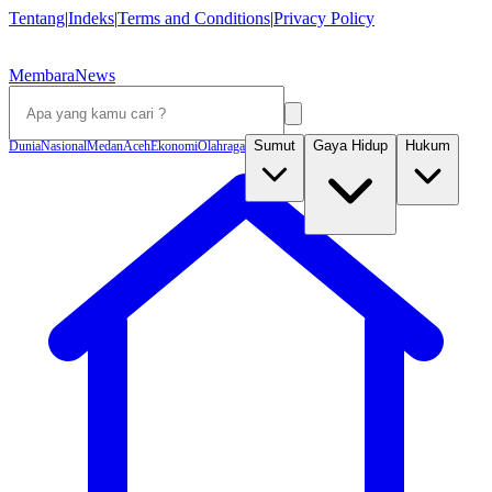
Tentang
|
Indeks
|
Terms and Conditions
|
Privacy Policy
MembaraNews
Sumut
Gaya Hidup
Hukum
Dunia
Nasional
Medan
Aceh
Ekonomi
Olahraga