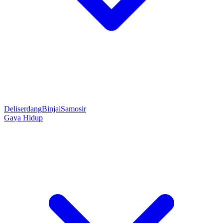
Deliserdang
Binjai
Samosir
Gaya Hidup