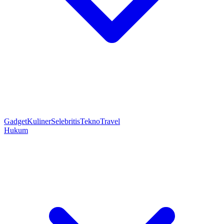
Gadget
Kuliner
Selebritis
Tekno
Travel
Hukum