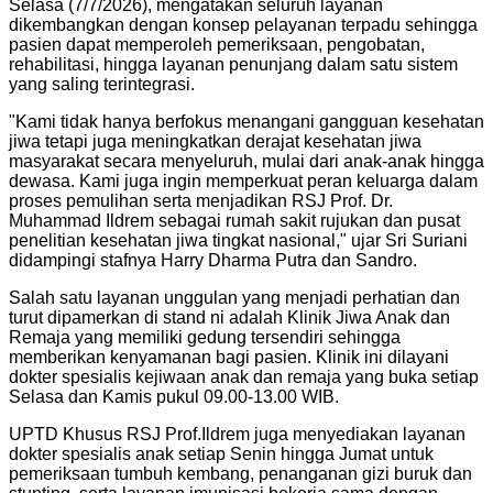
Selasa (7/7/2026), mengatakan seluruh layanan
dikembangkan dengan konsep pelayanan terpadu sehingga
pasien dapat memperoleh pemeriksaan, pengobatan,
rehabilitasi, hingga layanan penunjang dalam satu sistem
yang saling terintegrasi.
"Kami tidak hanya berfokus menangani gangguan kesehatan
jiwa tetapi juga meningkatkan derajat kesehatan jiwa
masyarakat secara menyeluruh, mulai dari anak-anak hingga
dewasa. Kami juga ingin memperkuat peran keluarga dalam
proses pemulihan serta menjadikan RSJ Prof. Dr.
Muhammad Ildrem sebagai rumah sakit rujukan dan pusat
penelitian kesehatan jiwa tingkat nasional," ujar Sri Suriani
didampingi stafnya Harry Dharma Putra dan Sandro.
Salah satu layanan unggulan yang menjadi perhatian dan
turut dipamerkan di stand ni adalah Klinik Jiwa Anak dan
Remaja yang memiliki gedung tersendiri sehingga
memberikan kenyamanan bagi pasien. Klinik ini dilayani
dokter spesialis kejiwaan anak dan remaja yang buka setiap
Selasa dan Kamis pukul 09.00-13.00 WIB.
UPTD Khusus RSJ Prof.Ildrem juga menyediakan layanan
dokter spesialis anak setiap Senin hingga Jumat untuk
pemeriksaan tumbuh kembang, penanganan gizi buruk dan