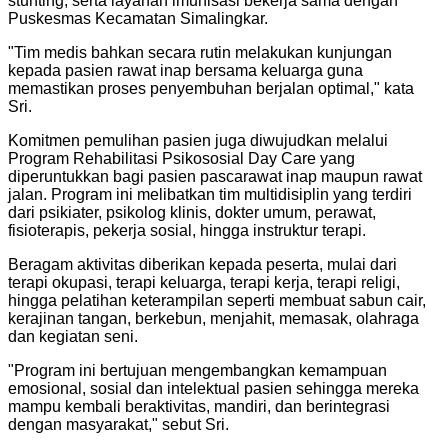
stunting, serta layanan imunisasi bekerja sama dengan
Puskesmas Kecamatan Simalingkar.
"Tim medis bahkan secara rutin melakukan kunjungan
kepada pasien rawat inap bersama keluarga guna
memastikan proses penyembuhan berjalan optimal," kata
Sri.
Komitmen pemulihan pasien juga diwujudkan melalui
Program Rehabilitasi Psikososial Day Care yang
diperuntukkan bagi pasien pascarawat inap maupun rawat
jalan. Program ini melibatkan tim multidisiplin yang terdiri
dari psikiater, psikolog klinis, dokter umum, perawat,
fisioterapis, pekerja sosial, hingga instruktur terapi.
Beragam aktivitas diberikan kepada peserta, mulai dari
terapi okupasi, terapi keluarga, terapi kerja, terapi religi,
hingga pelatihan keterampilan seperti membuat sabun cair,
kerajinan tangan, berkebun, menjahit, memasak, olahraga
dan kegiatan seni.
"Program ini bertujuan mengembangkan kemampuan
emosional, sosial dan intelektual pasien sehingga mereka
mampu kembali beraktivitas, mandiri, dan berintegrasi
dengan masyarakat," sebut Sri.