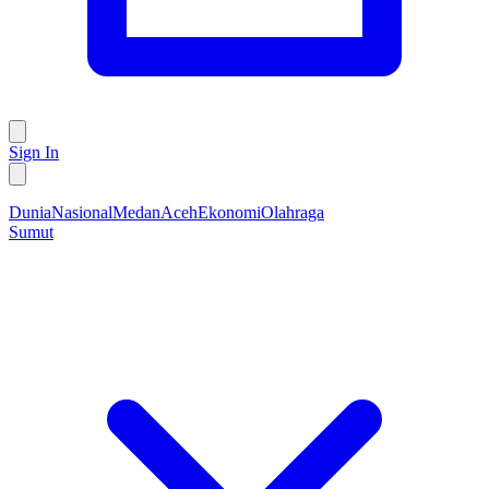
Sign In
Dunia
Nasional
Medan
Aceh
Ekonomi
Olahraga
Sumut