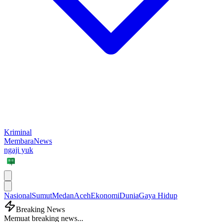
Kriminal
MembaraNews
ngaji yuk
Nasional
Sumut
Medan
Aceh
Ekonomi
Dunia
Gaya Hidup
Breaking News
Memuat breaking news...