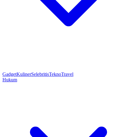
Gadget
Kuliner
Selebritis
Tekno
Travel
Hukum