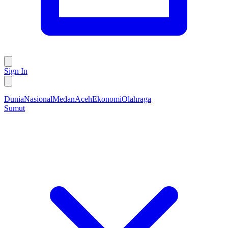
Sign In
Dunia
Nasional
Medan
Aceh
Ekonomi
Olahraga
Sumut