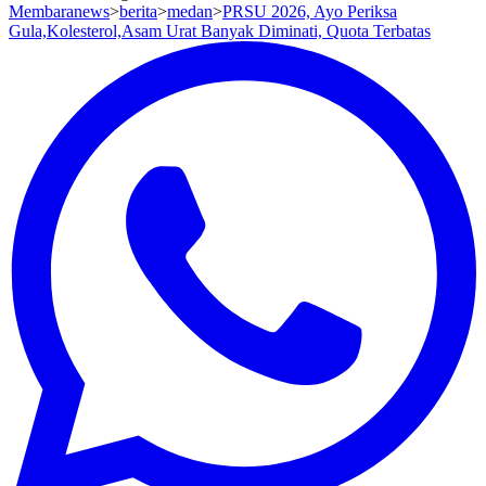
Membaranews
>
berita
>
medan
>
PRSU 2026, Ayo Periksa
Gula,Kolesterol,Asam Urat Banyak Diminati, Quota Terbatas