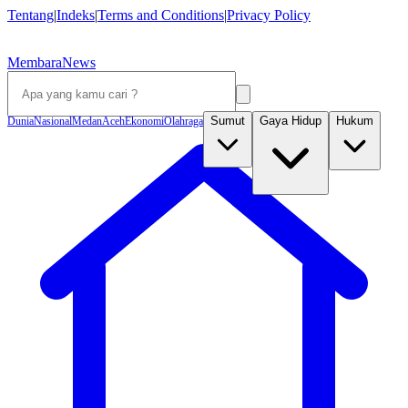
Tentang
|
Indeks
|
Terms and Conditions
|
Privacy Policy
MembaraNews
Sumut
Gaya Hidup
Hukum
Dunia
Nasional
Medan
Aceh
Ekonomi
Olahraga