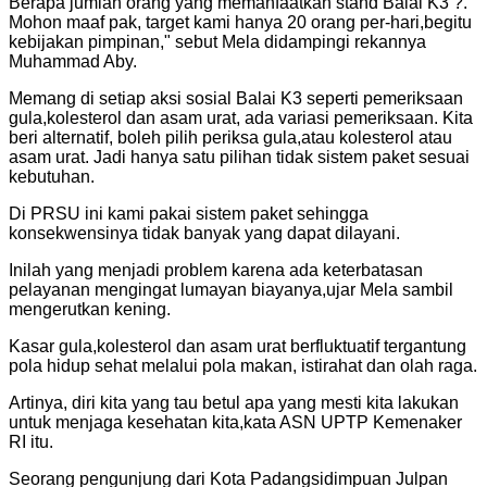
Berapa jumlah orang yang memanfaatkan stand Balai K3 ?.
Mohon maaf pak, target kami hanya 20 orang per-hari,begitu
kebijakan pimpinan," sebut Mela didampingi rekannya
Muhammad Aby.
Memang di setiap aksi sosial Balai K3 seperti pemeriksaan
gula,kolesterol dan asam urat, ada variasi pemeriksaan. Kita
beri alternatif, boleh pilih periksa gula,atau kolesterol atau
asam urat. Jadi hanya satu pilihan tidak sistem paket sesuai
kebutuhan.
Di PRSU ini kami pakai sistem paket sehingga
konsekwensinya tidak banyak yang dapat dilayani.
Inilah yang menjadi problem karena ada keterbatasan
pelayanan mengingat lumayan biayanya,ujar Mela sambil
mengerutkan kening.
Kasar gula,kolesterol dan asam urat berfluktuatif tergantung
pola hidup sehat melalui pola makan, istirahat dan olah raga.
Artinya, diri kita yang tau betul apa yang mesti kita lakukan
untuk menjaga kesehatan kita,kata ASN UPTP Kemenaker
RI itu.
Seorang pengunjung dari Kota Padangsidimpuan Julpan