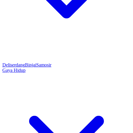
Deliserdang
Binjai
Samosir
Gaya Hidup