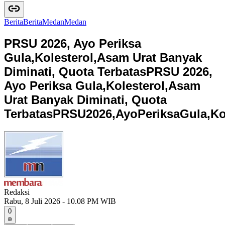
Berita
B
e
r
i
t
a
Medan
M
e
d
a
n
PRSU 2026, Ayo Periksa
Gula,Kolesterol,Asam Urat Banyak
Diminati, Quota Terbatas
PRSU 2026,
Ayo Periksa Gula,Kolesterol,Asam
Urat Banyak Diminati, Quota
Terbatas
P
R
S
U
2
0
2
6
,
A
y
o
P
e
r
i
k
s
a
G
u
l
a
,
K
Redaksi
Rabu, 8 Juli 2026 - 10.08 PM WIB
0