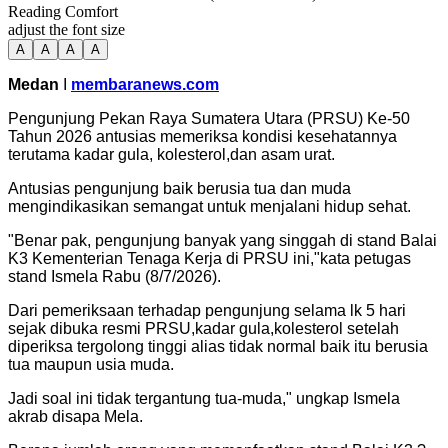
Reading Comfort
adjust the font size
A
A
A
A
Medan
I
membaranews.com
Pengunjung Pekan Raya Sumatera Utara (PRSU) Ke-50
Tahun 2026 antusias memeriksa kondisi kesehatannya
terutama kadar gula, kolesterol,dan asam urat.
Antusias pengunjung baik berusia tua dan muda
mengindikasikan semangat untuk menjalani hidup sehat.
"Benar pak, pengunjung banyak yang singgah di stand Balai
K3 Kementerian Tenaga Kerja di PRSU ini,"kata petugas
stand Ismela Rabu (8/7/2026).
Dari pemeriksaan terhadap pengunjung selama lk 5 hari
sejak dibuka resmi PRSU,kadar gula,kolesterol setelah
diperiksa tergolong tinggi alias tidak normal baik itu berusia
tua maupun usia muda.
Jadi soal ini tidak tergantung tua-muda," ungkap Ismela
akrab disapa Mela.