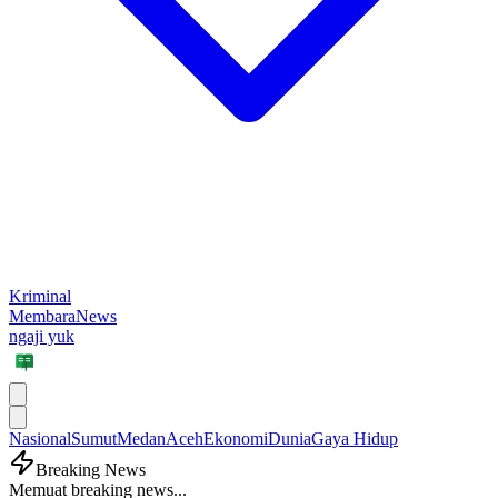
Kriminal
MembaraNews
ngaji yuk
Nasional
Sumut
Medan
Aceh
Ekonomi
Dunia
Gaya Hidup
Breaking News
Memuat breaking news...