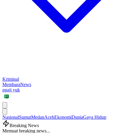
Kriminal
MembaraNews
ngaji yuk
Nasional
Sumut
Medan
Aceh
Ekonomi
Dunia
Gaya Hidup
Breaking News
Memuat breaking news...