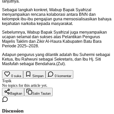
lanjutnya.
Sebagai langkah konkret, Wabup Bapak Syafrizal
menyampaikan rencana kolaborasi antara BNN dan
kelompok ibu-ibu pengajian guna mensosialisasikan bahaya
kejahatan narkoba kepada masyarakat.
Sebelumnya, Wabup Bapak Syafrizal juga menyampaikan
ucapan selamat dan sukses atas Pelantikan Pengurus
Majelis Taklim dan Zikir Al-Haura Kabupaten Batu Bara
Periode 2025–2028.
Adapun pengurus yang dilantik adalah Ibu Suhermi sebagai
Ketua, Ibu Rahwuni sebagai Sekretaris, dan Ibu Hj. Siti
Masfufah sebagai Bendahara.(Zul).
0
suka
Simpan
0
komentar
Topik
No topics for this article yet.
Bagikan
Salin Tautan
Discussion