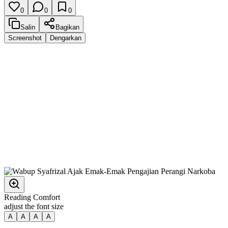
0
0
0
Salin
Bagikan
Screenshot
Dengarkan
Reading Comfort
adjust the font size
A
A
A
A