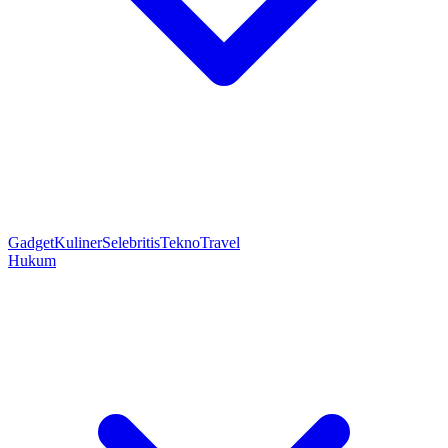
Gadget
Kuliner
Selebritis
Tekno
Travel
Hukum