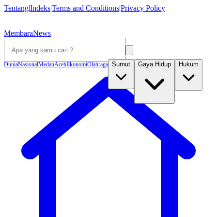
Tentang
|
Indeks
|
Terms and Conditions
|
Privacy Policy
MembaraNews
Sumut
Gaya Hidup
Hukum
Dunia
Nasional
Medan
Aceh
Ekonomi
Olahraga