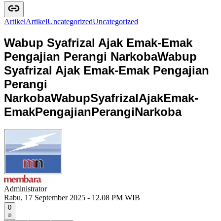
Artikel
A
r
t
i
k
e
l
Uncategorized
U
n
c
a
t
e
g
o
r
i
z
e
d
Wabup Syafrizal Ajak Emak-Emak
Pengajian Perangi Narkoba
Wabup
Syafrizal Ajak Emak-Emak Pengajian
Perangi
Narkoba
W
a
b
u
p
S
y
a
f
r
i
z
a
l
A
j
a
k
E
m
a
k
-
E
m
a
k
P
e
n
g
a
j
i
a
n
P
e
r
a
n
g
i
N
a
r
k
o
b
a
Administrator
Rabu, 17 September 2025 - 12.08 PM WIB
0