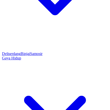
Deliserdang
Binjai
Samosir
Gaya Hidup