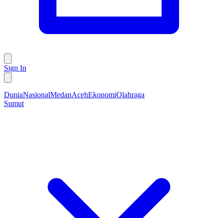
Sign In
Dunia
Nasional
Medan
Aceh
Ekonomi
Olahraga
Sumut