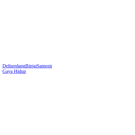
Deliserdang
Binjai
Samosir
Gaya Hidup