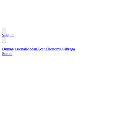
Sign In
Dunia
Nasional
Medan
Aceh
Ekonomi
Olahraga
Sumut