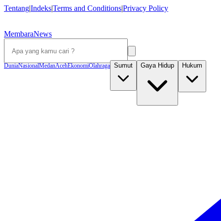
Tentang
|
Indeks
|
Terms and Conditions
|
Privacy Policy
MembaraNews
Sumut
Gaya Hidup
Hukum
Dunia
Nasional
Medan
Aceh
Ekonomi
Olahraga