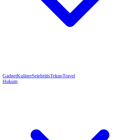
Gadget
Kuliner
Selebritis
Tekno
Travel
Hukum