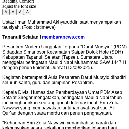
Reading Comfort
adjust the font size
A
A
A
A
Ustaz Ilman Muhammad Akhyaruddin saat menyampaikan
tausiyah. (Foto : Istimewa)
Tapanuli Selatan
I
membaranews.com
Pesantren Modern Unggulan Terpadu "Darul Mursyid" (PDM)
Sidapdap Simanosor Kecamatan Saipar Dolok Hole (SDH)
Kabupaten Tapanuli Selatan (Tapsel), Sumatera Utara
menggelar peringatan Maulid Nabi Muhammad SAW 1447 H
dengan penuh khidmat, Jum'at (13/09/2025).
Kegiatan bertempat di Aula Pesantren Darul Mursyid dihadiri
seluruh santri, guru dan pimpinan Pesantren.
Kepala Divisi Humas dan Pemberdayaan Umat PDM Asep
Safa'at Siregar mengatakan, peringatan Maulid Nabi tahun
ini menghadirkan seorang qoriah Internasional, Erin Zelia
Nawawi yang membawakan lantunan ayat-ayat suci Al-
Qur’an dengan suara merdu dan penuh penghayatan.
"Kehadiran Erin Zelia Nawawi menambah semarak dan
kekhusyukan acara, sekaligus memberikan teladan bagi