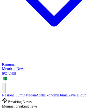
Kriminal
MembaraNews
ngaji yuk
Nasional
Sumut
Medan
Aceh
Ekonomi
Dunia
Gaya Hidup
Breaking News
Memuat breaking news...