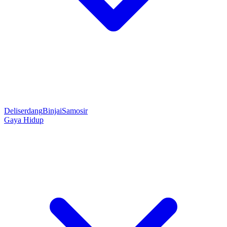
Deliserdang
Binjai
Samosir
Gaya Hidup