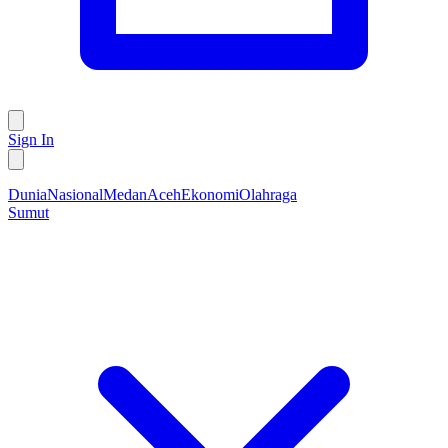
Sign In
Dunia
Nasional
Medan
Aceh
Ekonomi
Olahraga
Sumut