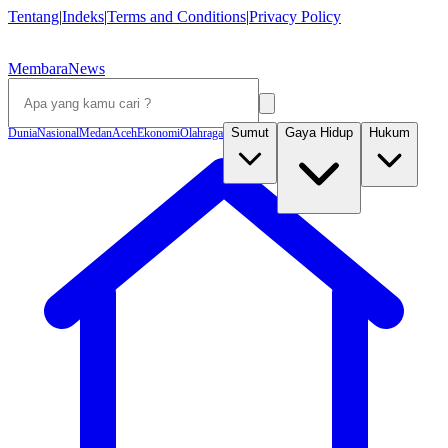
Tentang
|
Indeks
|
Terms and Conditions
|
Privacy Policy
MembaraNews
Sumut
Gaya Hidup
Hukum
Dunia
Nasional
Medan
Aceh
Ekonomi
Olahraga