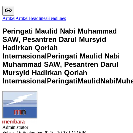
Artikel
A
r
t
i
k
e
l
Headlines
H
e
a
d
l
i
n
e
s
Peringati Maulid Nabi Muhammad
SAW, Pesantren Darul Mursyid
Hadirkan Qoriah
Internasional
Peringati Maulid Nabi
Muhammad SAW, Pesantren Darul
Mursyid Hadirkan Qoriah
Internasional
P
e
r
i
n
g
a
t
i
M
a
u
l
i
d
N
a
b
i
M
u
h
Administrator
Selasa, 16 September 2025 - 10.23 PM WIB