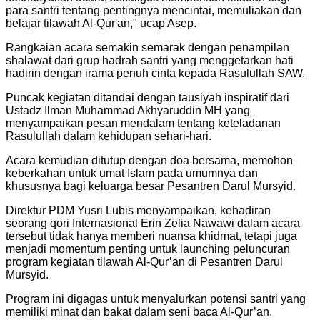
para santri tentang pentingnya mencintai, memuliakan dan
belajar tilawah Al-Qur'an," ucap Asep.
Rangkaian acara semakin semarak dengan penampilan
shalawat dari grup hadrah santri yang menggetarkan hati
hadirin dengan irama penuh cinta kepada Rasulullah SAW.
Puncak kegiatan ditandai dengan tausiyah inspiratif dari
Ustadz Ilman Muhammad Akhyaruddin MH yang
menyampaikan pesan mendalam tentang keteladanan
Rasulullah dalam kehidupan sehari-hari.
Acara kemudian ditutup dengan doa bersama, memohon
keberkahan untuk umat Islam pada umumnya dan
khususnya bagi keluarga besar Pesantren Darul Mursyid.
Direktur PDM Yusri Lubis menyampaikan, kehadiran
seorang qori Internasional Erin Zelia Nawawi dalam acara
tersebut tidak hanya memberi nuansa khidmat, tetapi juga
menjadi momentum penting untuk launching peluncuran
program kegiatan tilawah Al-Qur’an di Pesantren Darul
Mursyid.
Program ini digagas untuk menyalurkan potensi santri yang
memiliki minat dan bakat dalam seni baca Al-Qur’an.