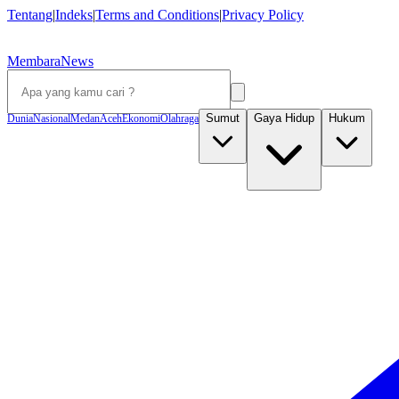
Tentang
|
Indeks
|
Terms and Conditions
|
Privacy Policy
MembaraNews
Sumut
Gaya Hidup
Hukum
Dunia
Nasional
Medan
Aceh
Ekonomi
Olahraga