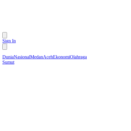
Sign In
Dunia
Nasional
Medan
Aceh
Ekonomi
Olahraga
Sumut