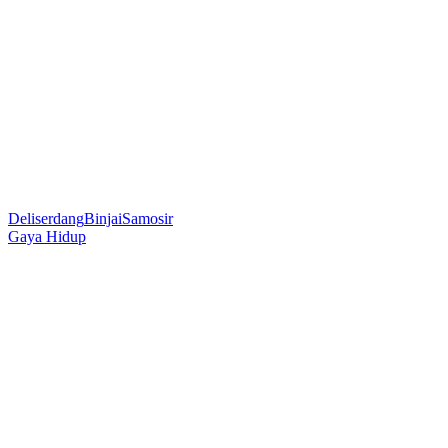
Deliserdang
Binjai
Samosir
Gaya Hidup