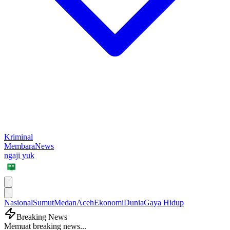
Kriminal
MembaraNews
ngaji yuk
Nasional
Sumut
Medan
Aceh
Ekonomi
Dunia
Gaya Hidup
Breaking News
Memuat breaking news...