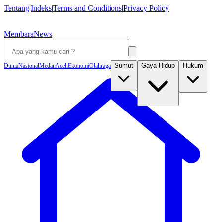
Tentang
|
Indeks
|
Terms and Conditions
|
Privacy Policy
MembaraNews
Sumut
Gaya Hidup
Hukum
Dunia
Nasional
Medan
Aceh
Ekonomi
Olahraga