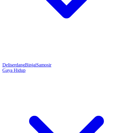
Deliserdang
Binjai
Samosir
Gaya Hidup