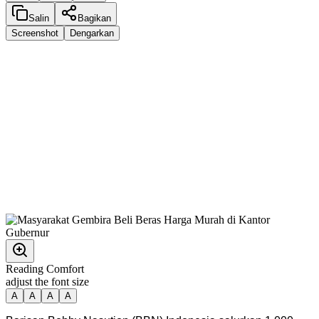
Salin
Bagikan
Screenshot
Dengarkan
Reading Comfort
adjust the font size
A
A
A
A