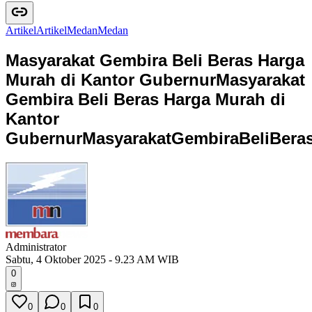
Artikel
A
r
t
i
k
e
l
Medan
M
e
d
a
n
Masyarakat Gembira Beli Beras Harga
Murah di Kantor Gubernur
Masyarakat
Gembira Beli Beras Harga Murah di
Kantor
Gubernur
M
a
s
y
a
r
a
k
a
t
G
e
m
b
i
r
a
B
e
l
i
B
e
r
a
Administrator
Sabtu, 4 Oktober 2025 - 9.23 AM WIB
0
0
0
0