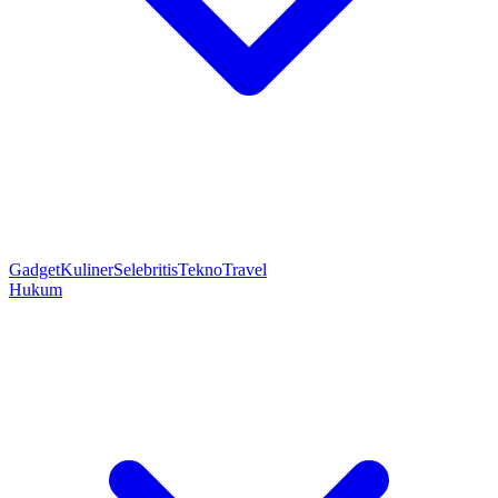
Gadget
Kuliner
Selebritis
Tekno
Travel
Hukum