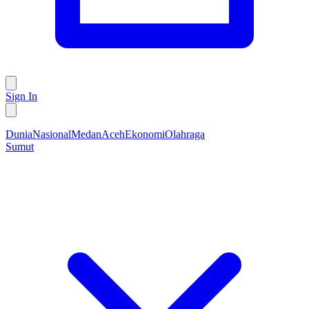
Sign In
Dunia
Nasional
Medan
Aceh
Ekonomi
Olahraga
Sumut