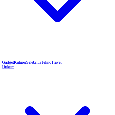
Gadget
Kuliner
Selebritis
Tekno
Travel
Hukum