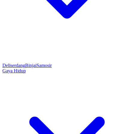
Deliserdang
Binjai
Samosir
Gaya Hidup