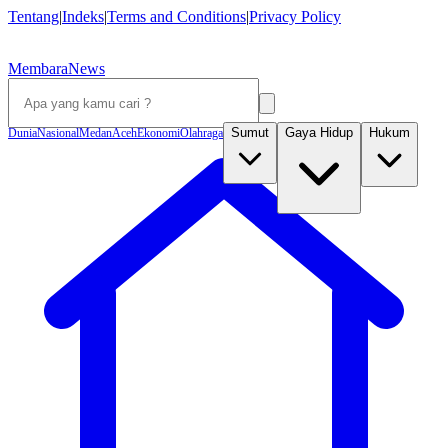
Tentang
|
Indeks
|
Terms and Conditions
|
Privacy Policy
MembaraNews
Sumut
Gaya Hidup
Hukum
Dunia
Nasional
Medan
Aceh
Ekonomi
Olahraga