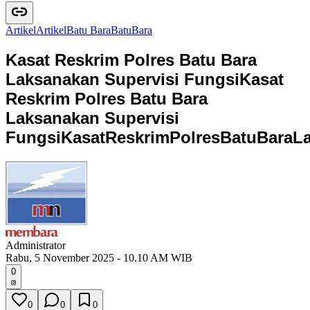
Artikel
A
r
t
i
k
e
l
Batu Bara
B
a
t
u
B
a
r
a
Kasat Reskrim Polres Batu Bara
Laksanakan Supervisi Fungsi
Kasat
Reskrim Polres Batu Bara
Laksanakan Supervisi
Fungsi
K
a
s
a
t
R
e
s
k
r
i
m
P
o
l
r
e
s
B
a
t
u
B
a
r
a
L
Administrator
Rabu, 5 November 2025 - 10.10 AM WIB
0
0
0
0