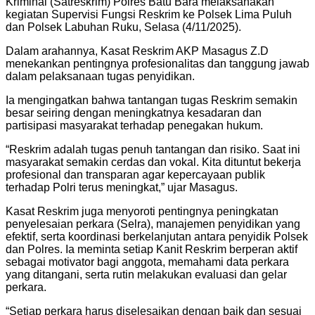
Kriminal (Satreskrim) Polres Batu Bara melaksanakan
kegiatan Supervisi Fungsi Reskrim ke Polsek Lima Puluh
dan Polsek Labuhan Ruku, Selasa (4/11/2025).
Dalam arahannya, Kasat Reskrim AKP Masagus Z.D
menekankan pentingnya profesionalitas dan tanggung jawab
dalam pelaksanaan tugas penyidikan.
Ia mengingatkan bahwa tantangan tugas Reskrim semakin
besar seiring dengan meningkatnya kesadaran dan
partisipasi masyarakat terhadap penegakan hukum.
“Reskrim adalah tugas penuh tantangan dan risiko. Saat ini
masyarakat semakin cerdas dan vokal. Kita dituntut bekerja
profesional dan transparan agar kepercayaan publik
terhadap Polri terus meningkat,” ujar Masagus.
Kasat Reskrim juga menyoroti pentingnya peningkatan
penyelesaian perkara (Selra), manajemen penyidikan yang
efektif, serta koordinasi berkelanjutan antara penyidik Polsek
dan Polres. Ia meminta setiap Kanit Reskrim berperan aktif
sebagai motivator bagi anggota, memahami data perkara
yang ditangani, serta rutin melakukan evaluasi dan gelar
perkara.
“Setiap perkara harus diselesaikan dengan baik dan sesuai