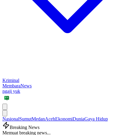
Kriminal
MembaraNews
ngaji yuk
Nasional
Sumut
Medan
Aceh
Ekonomi
Dunia
Gaya Hidup
Breaking News
Memuat breaking news...