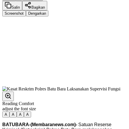
Salin
Bagikan
Screenshot
Dengarkan
Reading Comfort
adjust the font size
A
A
A
A
BATUBARA-(Membaranews.com)-
Satuan Reserse