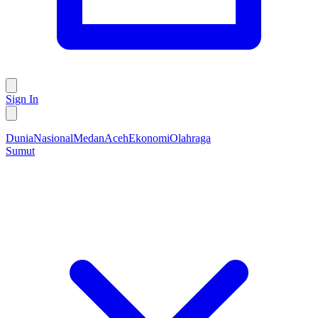
Sign In
Dunia
Nasional
Medan
Aceh
Ekonomi
Olahraga
Sumut