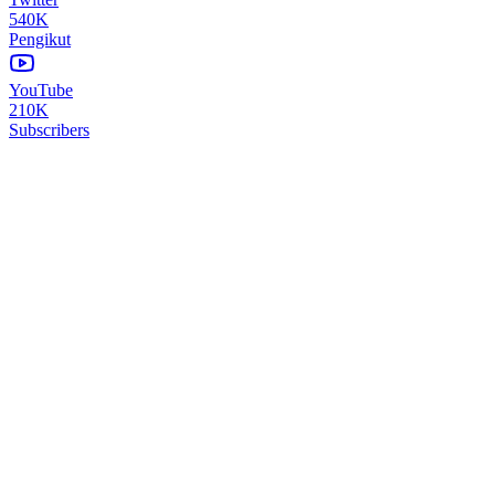
540K
Pengikut
YouTube
210K
Subscribers