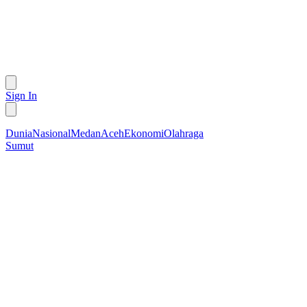
Sign In
Dunia
Nasional
Medan
Aceh
Ekonomi
Olahraga
Sumut