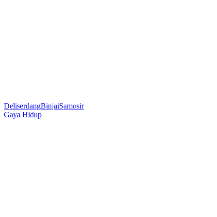
Deliserdang
Binjai
Samosir
Gaya Hidup