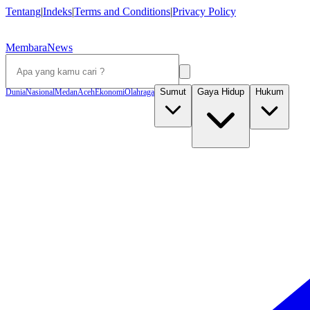
Tentang
|
Indeks
|
Terms and Conditions
|
Privacy Policy
MembaraNews
Sumut
Gaya Hidup
Hukum
Dunia
Nasional
Medan
Aceh
Ekonomi
Olahraga