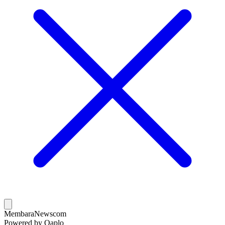
MembaraNews
com
Powered by Qaplo