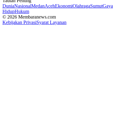
Tautan Penting
Dunia
Nasional
Medan
Aceh
Ekonomi
Olahraga
Sumut
Gaya
Hidup
Hukum
© 2026 Membaranews.com
Kebijakan Privasi
Syarat Layanan