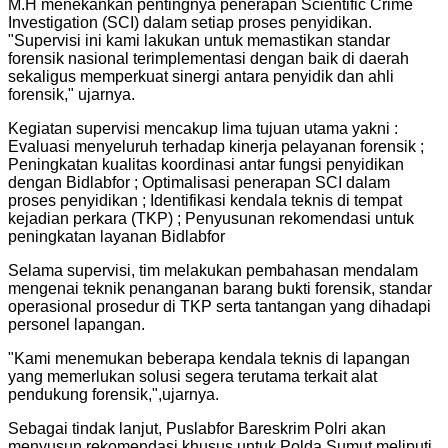
M.H menekankan pentingnya penerapan Scientific Crime
Investigation (SCI) dalam setiap proses penyidikan.
"Supervisi ini kami lakukan untuk memastikan standar
forensik nasional terimplementasi dengan baik di daerah
sekaligus memperkuat sinergi antara penyidik dan ahli
forensik," ujarnya.
Kegiatan supervisi mencakup lima tujuan utama yakni :
Evaluasi menyeluruh terhadap kinerja pelayanan forensik ;
Peningkatan kualitas koordinasi antar fungsi penyidikan
dengan Bidlabfor ; Optimalisasi penerapan SCI dalam
proses penyidikan ; Identifikasi kendala teknis di tempat
kejadian perkara (TKP) ; Penyusunan rekomendasi untuk
peningkatan layanan Bidlabfor
Selama supervisi, tim melakukan pembahasan mendalam
mengenai teknik penanganan barang bukti forensik, standar
operasional prosedur di TKP serta tantangan yang dihadapi
personel lapangan.
"Kami menemukan beberapa kendala teknis di lapangan
yang memerlukan solusi segera terutama terkait alat
pendukung forensik,",ujarnya.
Sebagai tindak lanjut, Puslabfor Bareskrim Polri akan
menyusun rekomendasi khusus untuk Polda Sumut meliputi ,