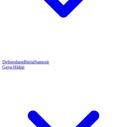
Deliserdang
Binjai
Samosir
Gaya Hidup