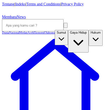
Tentang
|
Indeks
|
Terms and Conditions
|
Privacy Policy
MembaraNews
Sumut
Gaya Hidup
Hukum
Dunia
Nasional
Medan
Aceh
Ekonomi
Olahraga