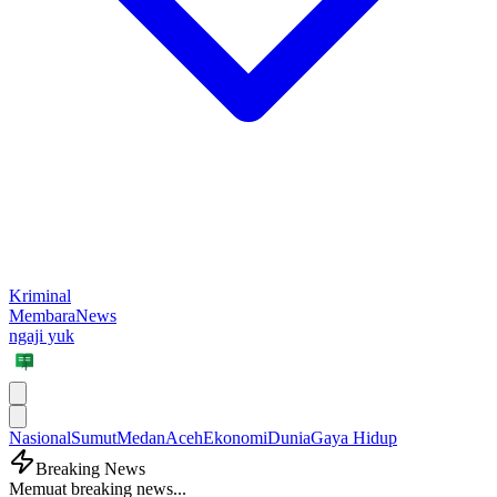
Kriminal
MembaraNews
ngaji yuk
Nasional
Sumut
Medan
Aceh
Ekonomi
Dunia
Gaya Hidup
Breaking News
Memuat breaking news...