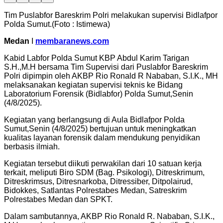
Tim Puslabfor Bareskrim Polri melakukan supervisi Bidlafpor
Polda Sumut.(Foto : Istimewa)
Medan
I
membaranews.com
Kabid Labfor Polda Sumut KBP Abdul Karim Tarigan
S.H.,M.H bersama Tim Supervisi dari Puslabfor Bareskrim
Polri dipimpin oleh AKBP Rio Ronald R Nababan, S.I.K., MH
melaksanakan kegiatan supervisi teknis ke Bidang
Laboratorium Forensik (Bidlabfor) Polda Sumut,Senin
(4/8/2025).
Kegiatan yang berlangsung di Aula Bidlafpor Polda
Sumut,Senin (4/8/2025) bertujuan untuk meningkatkan
kualitas layanan forensik dalam mendukung penyidikan
berbasis ilmiah.
Kegiatan tersebut diikuti perwakilan dari 10 satuan kerja
terkait, meliputi Biro SDM (Bag. Psikologi), Ditreskrimum,
Ditreskrimsus, Ditresnarkoba, Ditressiber, Ditpolairud,
Bidokkes, Satlantas Polrestabes Medan, Satreskrim
Polrestabes Medan dan SPKT.
Dalam sambutannya, AKBP Rio Ronald R. Nababan, S.I.K.,