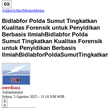
Artikel
A
r
t
i
k
e
l
Medan
M
e
d
a
n
Bidlabfor Polda Sumut Tingkatkan
Kualitas Forensik untuk Penyidikan
Berbasis Ilmiah
Bidlabfor Polda
Sumut Tingkatkan Kualitas Forensik
untuk Penyidikan Berbasis
Ilmiah
B
i
d
l
a
b
f
o
r
P
o
l
d
a
S
u
m
u
t
T
i
n
g
k
a
t
k
a
Administrator
Selasa, 5 Agustus 2025 - 11.18 AM WIB
0