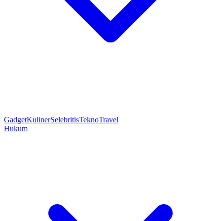
Gadget
Kuliner
Selebritis
Tekno
Travel
Hukum