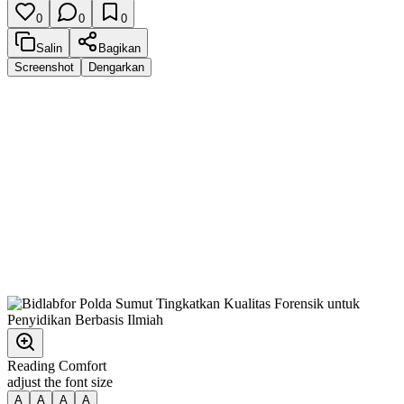
0
0
0
Salin
Bagikan
Screenshot
Dengarkan
Reading Comfort
adjust the font size
A
A
A
A