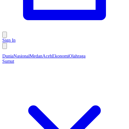
Sign In
Dunia
Nasional
Medan
Aceh
Ekonomi
Olahraga
Sumut